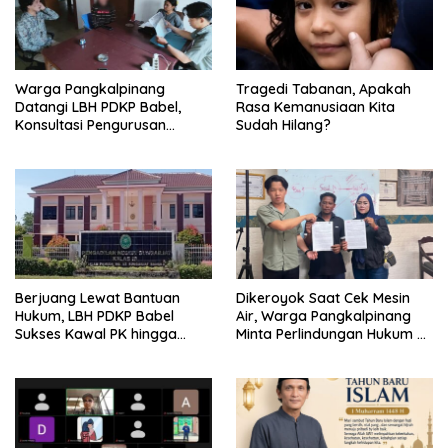
Warga Pangkalpinang
Tragedi Tabanan, Apakah
Datangi LBH PDKP Babel,
Rasa Kemanusiaan Kita
Konsultasi Pengurusan
Sudah Hilang?
Pergantian Nama
Berjuang Lewat Bantuan
Dikeroyok Saat Cek Mesin
Hukum, LBH PDKP Babel
Air, Warga Pangkalpinang
Sukses Kawal PK hingga
Minta Perlindungan Hukum ke
Vonis Leni Dipangkas
LBH PDKP Babel