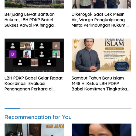
Berjuang Lewat Bantuan
Dikeroyok Saat Cek Mesin
Hukum, LBH PDKP Babel
Air, Warga Pangkalpinang
Sukses Kawal PK hingga
Minta Perlindungan Hukum ke
Vonis Leni Dipangkas
LBH PDKP Babel
LBH PDKP Babel Gelar Rapat
Sambut Tahun Baru Islam
Koordinasi, Evaluasi
1448 H, Ketua LBH PDKP
Penanganan Perkara di
Babel Komitmen Tingkatkan
Seluruh Cabang
Layanan Bantuan Hukum
Recommendation for You