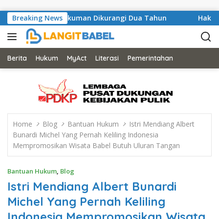
Skip to content
K Muharomi Hukuman Dikurangi Dua Tahun
Breaking News
Hakim MA Kabu
Berita
Hukum
MyAct
Literasi
Pemerintahan
Home
Blog
Bantuan Hukum
Istri Mendiang Albert
Bunardi Michel Yang Pernah Keliling Indonesia
Mempromosikan Wisata Babel Butuh Uluran Tangan
Bantuan Hukum
,
Blog
Istri Mendiang Albert Bunardi
Michel Yang Pernah Keliling
Indonesia Mempromosikan Wisata