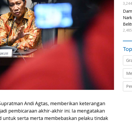
3,244
Damp
Nark
Beli
2,485
Top
Gr
Me
Pe
Supratman Andi Agtas, memberikan keterangan
adi pembicaraan akhir-akhir ini. Ia mengatakan
d untuk serta merta membebaskan pelaku tindak