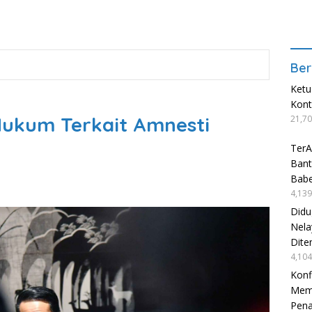
Ber
Ketu
Kon
Hukum Terkait Amnesti
21,70
TerA
Bant
Babe
4,139
Didu
Nela
Dite
4,104
Konf
Mema
Pen