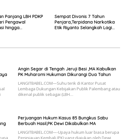
un
Sangat Bijak dan Berkeadilan
an Panjang LBH PDKP
Sempat Divonis 7 Tahun
ari Pengawal
Penjara,Terpidana Narkotika
si hingga
Etik Riyanto Selangkah Lagi
rmasi Layanan
Bebas Usai PK Dikabulkan MA
 Hukum Nasional
Angin Segar di Tengah Jeruji Besi ,MA Kabulkan
paya
PK Muharomi Hukuman Dikurangi Dua Tahun
LANGITBABEL.COM—Suhu terik di Kantor Pusat
sal
Lembaga Dukungan Kebijakan Publik Palembang atau
i
dikenal publik sebagai (LBH…
Perjuangan Hukum Kasus 85 Bungkus Sabu
ang
Berbuah Hasil,PK Dewi Dikabulkan MA
LANGITBABEL.COM—-Upaya hukum luar biasa berupa
rupa
Peninjauan Kembali (PK) yang diajukan oleh Dewi,