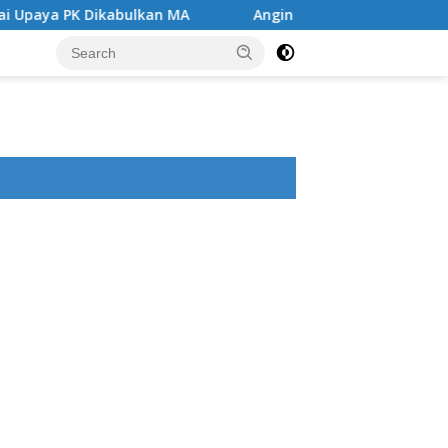
lkan MA
Angin Segar di Tengah Jeruji Besi ,MA Kabulk