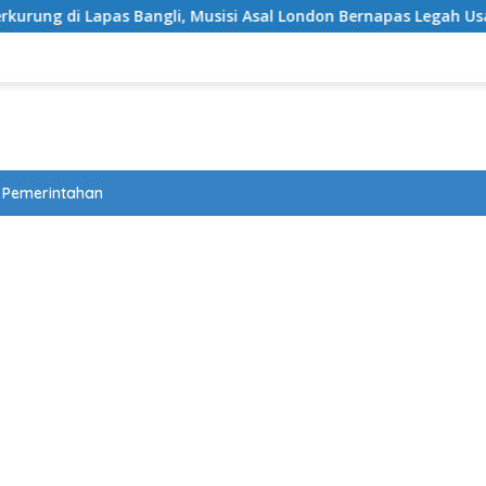
ngli, Musisi Asal London Bernapas Legah Usai Upaya PK Dikabu
Pemerintahan