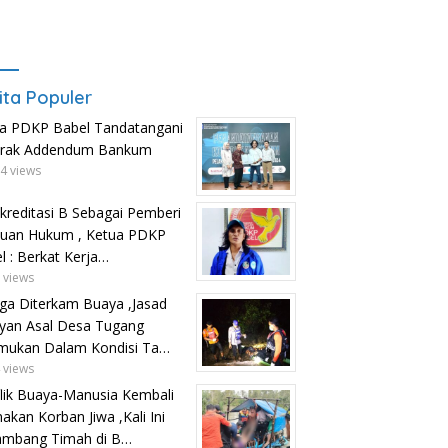
ita Populer
a PDKP Babel Tandatangani
trak Addendum Bankum
4 views
kreditasi B Sebagai Pemberi
uan Hukum , Ketua PDKP
l : Berkat Kerja…
 views
ga Diterkam Buaya ,Jasad
yan Asal Desa Tugang
mukan Dalam Kondisi Ta…
 views
lik Buaya-Manusia Kembali
kan Korban Jiwa ,Kali Ini
ambang Timah di B…