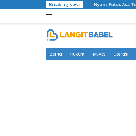
Skip
Breaking News
Nyaris Putus Asa Terkurung di Lapas Ba
to
content
Berita
Hukum
MyAct
Literasi