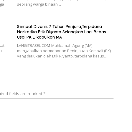
rga
seorang warga binaan…
Sempat Divonis 7 Tahun Penjara,Terpidana
Narkotika Etik Riyanto Selangkah Lagi Bebas
Usai PK Dikabulkan MA
sat
LANGITBABEL.COM-Mahkamah Agung (MA)
u
mengabulkan permohonan Peninjauan Kembali (PK)
yang diajukan oleh Etik Riyanto, terpidana kasus…
ired fields are marked
*