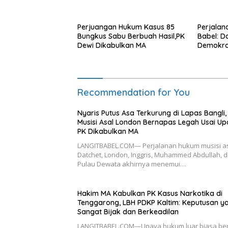
Upaya PK Dikabulkan MA
Dua Tah
Perjuangan Hukum Kasus 85
Perjalan
Bungkus Sabu Berbuah Hasil,PK
Babel: D
Dewi Dikabulkan MA
Demokra
Transfo
Bantuan
Recommendation for You
Nyaris Putus Asa Terkurung di Lapas Bangli,
Musisi Asal London Bernapas Legah Usai U
PK Dikabulkan MA
LANGITBABEL.COM— Perjalanan hukum musisi a
Datchet, London, Inggris, Muhammed Abdullah, d
Pulau Dewata akhirnya menemui…
Hakim MA Kabulkan PK Kasus Narkotika di
Tenggarong, LBH PDKP Kaltim: Keputusan y
Sangat Bijak dan Berkeadilan
LANGITBABEL.COM—Upaya hukum luar biasa be