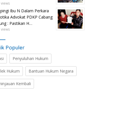
 views
ingi Ibu N Dalam Perkara
otika Advokat PDKP Cabang
tung : Pastikan H…
 views
ik Populer
asi
Penyuluhan Hukum
lek Hukum
Bantuan Hukum Negara
ninjauan Kembali