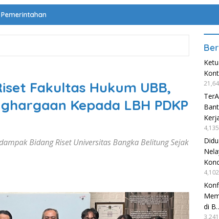
Pemerintahan
Ber
Ketu
Kon
set Fakultas Hukum UBB,
21,64
TerA
Penghargaan Kepada LBH PDKP
Bant
Kerj
4,135
Didu
dampak Bidang Riset Universitas Bangka Belitung Sejak
Nela
Kond
4,102
Konf
Mema
di B
3,241