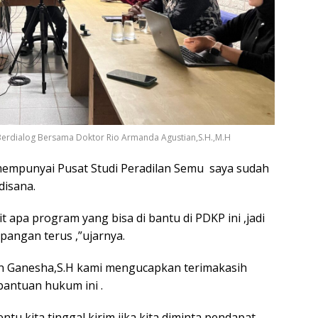
Berdialog Bersama Doktor Rio Armanda Agustian,S.H.,M.H
mpunyai Pusat Studi Peradilan Semu saya sudah
disana.
apa program yang bisa di bantu di PDKP ini ,jadi
pangan terus ,”ujarnya.
n Ganesha,S.H kami mengucapkan terimakasih
 bantuan hukum ini .
ntu kita tinggal kirim jika kita diminta pendapat