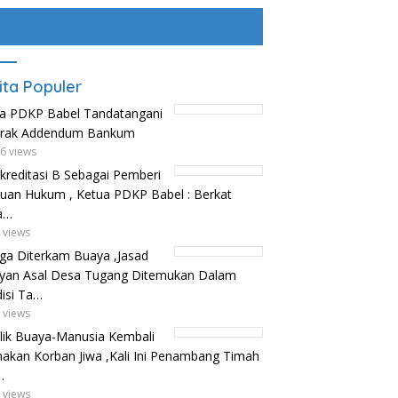
ita Populer
a PDKP Babel Tandatangani
trak Addendum Bankum
6 views
kreditasi B Sebagai Pemberi
uan Hukum , Ketua PDKP Babel : Berkat
a…
 views
ga Diterkam Buaya ,Jasad
yan Asal Desa Tugang Ditemukan Dalam
isi Ta…
 views
lik Buaya-Manusia Kembali
kan Korban Jiwa ,Kali Ini Penambang Timah
…
 views