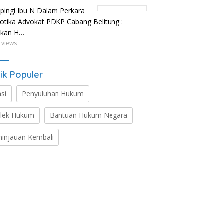
ingi Ibu N Dalam Perkara
otika Advokat PDKP Cabang Belitung :
ikan H…
 views
ik Populer
asi
Penyuluhan Hukum
lek Hukum
Bantuan Hukum Negara
ninjauan Kembali