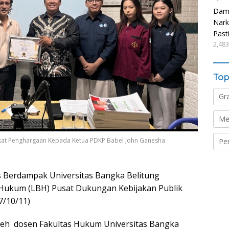
Damp
Nark
Past
2,483
Top
Gr
Me
ikat Penghargaan Kepada Ketua PDKP Babel John Ganesha
Pe
 Berdampak Universitas Bangka Belitung
Hukum (LBH) Pusat Dukungan Kebijakan Publik
7/10/11)
 oleh dosen Fakultas Hukum Universitas Bangka