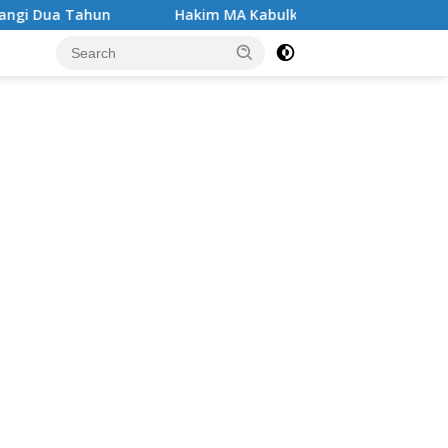
Hakim MA Kabulkan PK Kasus Narkotika di Tenggarong, LBH 