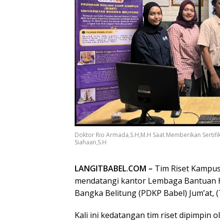
Doktor Rio Armada,S.H,M.H Saat Memberikan Sertif
Siahaan,S.H
LANGITBABEL.COM –
Tim Riset Kampus
mendatangi kantor Lembaga Bantuan 
Bangka Belitung (PDKP Babel) Jum’at, (
Kali ini kedatangan tim riset dipimpin