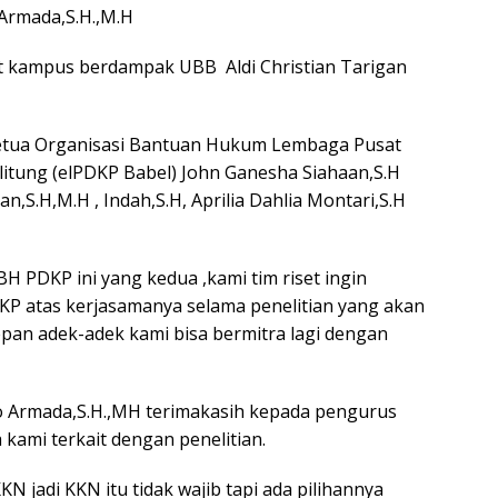
o Armada,S.H.,M.H
iset kampus berdampak UBB Aldi Christian Tarigan
 Ketua Organisasi Bantuan Hukum Lembaga Pusat
itung (elPDKP Babel) John Ganesha Siahaan,S.H
an,S.H,M.H , Indah,S.H, Aprilia Dahlia Montari,S.H
H PDKP ini yang kedua ,kami tim riset ingin
KP atas kerjasamanya selama penelitian yang akan
pan adek-adek kami bisa bermitra lagi dengan
.Rio Armada,S.H.,MH terimakasih kepada pengurus
ami terkait dengan penelitian.
KN jadi KKN itu tidak wajib tapi ada pilihannya