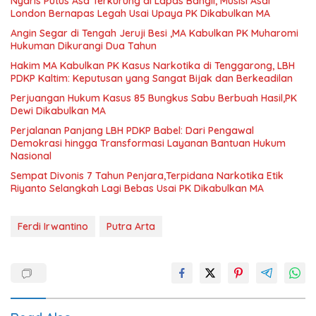
Nyaris Putus Asa Terkurung di Lapas Bangli, Musisi Asal
London Bernapas Legah Usai Upaya PK Dikabulkan MA
Angin Segar di Tengah Jeruji Besi ,MA Kabulkan PK Muharomi
Hukuman Dikurangi Dua Tahun
Hakim MA Kabulkan PK Kasus Narkotika di Tenggarong, LBH
PDKP Kaltim: Keputusan yang Sangat Bijak dan Berkeadilan
Perjuangan Hukum Kasus 85 Bungkus Sabu Berbuah Hasil,PK
Dewi Dikabulkan MA
Perjalanan Panjang LBH PDKP Babel: Dari Pengawal
Demokrasi hingga Transformasi Layanan Bantuan Hukum
Nasional
Sempat Divonis 7 Tahun Penjara,Terpidana Narkotika Etik
Riyanto Selangkah Lagi Bebas Usai PK Dikabulkan MA
Ferdi Irwantino
Putra Arta