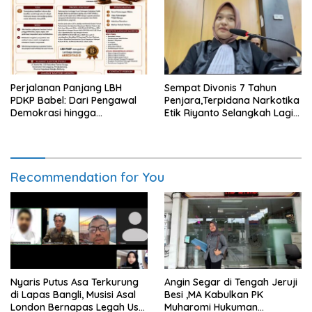
Berkeadilan
Perjalanan Panjang LBH
Sempat Divonis 7 Tahun
PDKP Babel: Dari Pengawal
Penjara,Terpidana Narkotika
Demokrasi hingga
Etik Riyanto Selangkah Lagi
Transformasi Layanan
Bebas Usai PK Dikabulkan
Bantuan Hukum Nasional
MA
Recommendation for You
Nyaris Putus Asa Terkurung
Angin Segar di Tengah Jeruji
di Lapas Bangli, Musisi Asal
Besi ,MA Kabulkan PK
London Bernapas Legah Usai
Muharomi Hukuman