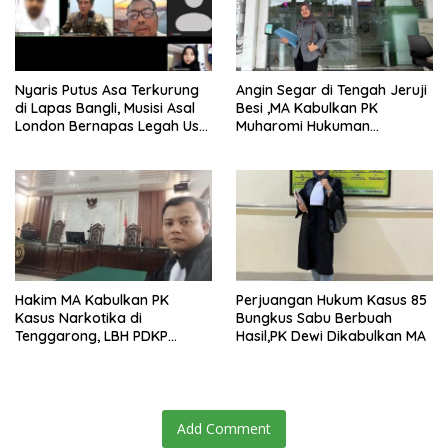
Nyaris Putus Asa Terkurung
Angin Segar di Tengah Jeruji
di Lapas Bangli, Musisi Asal
Besi ,MA Kabulkan PK
London Bernapas Legah Usai
Muharomi Hukuman
Upaya PK Dikabulkan MA
Dikurangi Dua Tahun
Hakim MA Kabulkan PK
Perjuangan Hukum Kasus 85
Kasus Narkotika di
Bungkus Sabu Berbuah
Tenggarong, LBH PDKP
Hasil,PK Dewi Dikabulkan MA
Kaltim: Keputusan yang
Sangat Bijak dan
Berkeadilan
Add Comment