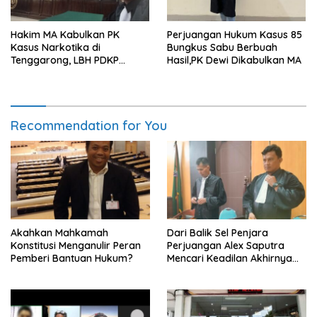
Hakim MA Kabulkan PK
Perjuangan Hukum Kasus 85
Kasus Narkotika di
Bungkus Sabu Berbuah
Tenggarong, LBH PDKP
Hasil,PK Dewi Dikabulkan MA
Kaltim: Keputusan yang
Sangat Bijak dan
Berkeadilan
Recommendation for You
Akahkan Mahkamah
Dari Balik Sel Penjara
Konstitusi Menganulir Peran
Perjuangan Alex Saputra
Pemberi Bantuan Hukum?
Mencari Keadilan Akhirnya
Terjawab!