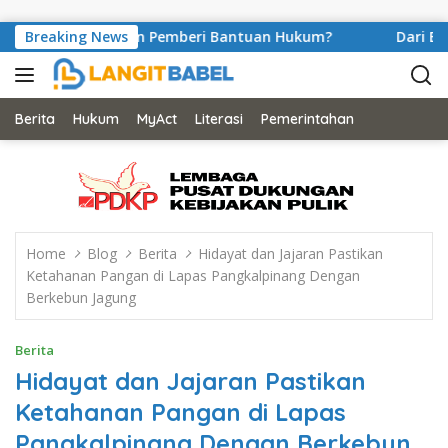
Skip to content
anulir Peran Pemberi Bantuan Hukum?
Breaking News
Dari Balik Sel
Berita
Hukum
MyAct
Literasi
Pemerintahan
Home
Blog
Berita
Hidayat dan Jajaran Pastikan
Ketahanan Pangan di Lapas Pangkalpinang Dengan
Berkebun Jagung
Berita
Hidayat dan Jajaran Pastikan
Ketahanan Pangan di Lapas
Pangkalpinang Dengan Berkebun