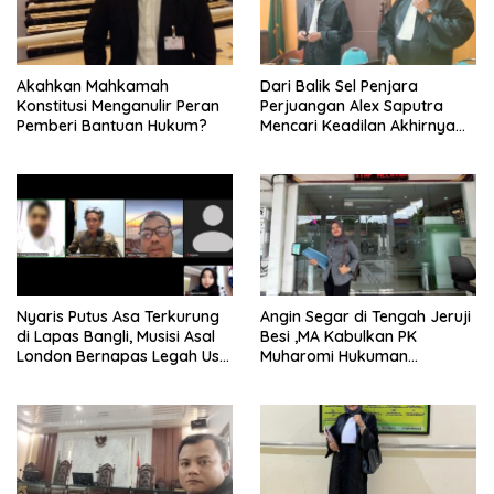
Akahkan Mahkamah
Dari Balik Sel Penjara
Konstitusi Menganulir Peran
Perjuangan Alex Saputra
Pemberi Bantuan Hukum?
Mencari Keadilan Akhirnya
Terjawab!
Nyaris Putus Asa Terkurung
Angin Segar di Tengah Jeruji
di Lapas Bangli, Musisi Asal
Besi ,MA Kabulkan PK
London Bernapas Legah Usai
Muharomi Hukuman
Upaya PK Dikabulkan MA
Dikurangi Dua Tahun