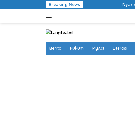
Skip
Breaking News
Nyaris Putus Asa Ter
to
content
Berita
Hukum
MyAct
Literasi