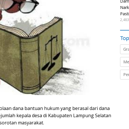
Damp
Nark
Past
2,483
Top
Gr
Me
Pe
laan dana bantuan hukum yang berasal dari dana
ejumlah kepala desa di Kabupaten Lampung Selatan
 sorotan masyarakat.