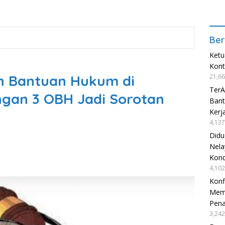
Ber
Ketu
Kon
n Bantuan Hukum di
21,66
TerA
gan 3 OBH Jadi Sorotan
Bant
Kerj
4,137
Didu
Nela
Kond
4,102
Konf
Mema
Pen
3,242