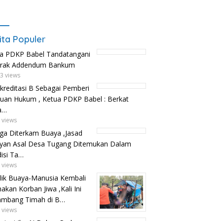
ita Populer
a PDKP Babel Tandatangani
trak Addendum Bankum
3 views
kreditasi B Sebagai Pemberi
uan Hukum , Ketua PDKP Babel : Berkat
a…
 views
ga Diterkam Buaya ,Jasad
yan Asal Desa Tugang Ditemukan Dalam
isi Ta…
 views
lik Buaya-Manusia Kembali
kan Korban Jiwa ,Kali Ini
ambang Timah di B…
 views