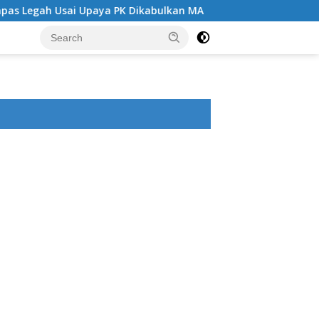
ai Upaya PK Dikabulkan MA
Angin Segar di Tengah Jeruj