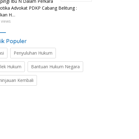
ingi Ibu N Dalam Perkara
otika Advokat PDKP Cabang Belitung :
ikan H…
 views
ik Populer
asi
Penyuluhan Hukum
lek Hukum
Bantuan Hukum Negara
ninjauan Kembali