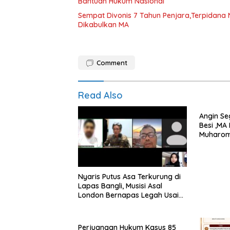
Bantuan Hukum Nasional
Sempat Divonis 7 Tahun Penjara,Terpidana N
Dikabulkan MA
Comment
Read Also
Angin Se
Besi ,MA
Muharom
Dua Tah
Nyaris Putus Asa Terkurung di
Lapas Bangli, Musisi Asal
London Bernapas Legah Usai
Upaya PK Dikabulkan MA
Perjuangan Hukum Kasus 85