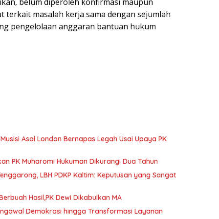
asikan, belum diperoleh konfirmasi maupun
t terkait masalah kerja sama dengan sejumlah
ang pengelolaan anggaran bantuan hukum
, Musisi Asal London Bernapas Legah Usai Upaya PK
ulkan PK Muharomi Hukuman Dikurangi Dua Tahun
Tenggarong, LBH PDKP Kaltim: Keputusan yang Sangat
erbuah Hasil,PK Dewi Dikabulkan MA
Pengawal Demokrasi hingga Transformasi Layanan