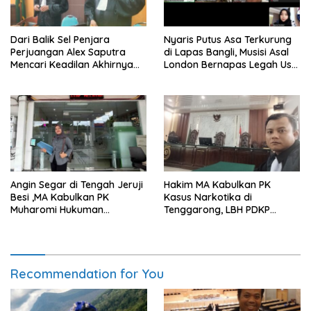
Dari Balik Sel Penjara
Nyaris Putus Asa Terkurung
Perjuangan Alex Saputra
di Lapas Bangli, Musisi Asal
Mencari Keadilan Akhirnya
London Bernapas Legah Usai
Terjawab!
Upaya PK Dikabulkan MA
Angin Segar di Tengah Jeruji
Hakim MA Kabulkan PK
Besi ,MA Kabulkan PK
Kasus Narkotika di
Muharomi Hukuman
Tenggarong, LBH PDKP
Dikurangi Dua Tahun
Kaltim: Keputusan yang
Sangat Bijak dan
Berkeadilan
Recommendation for You