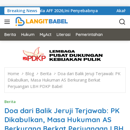
Skip to content
Gelaran Piala AFF 2026,Ini Penyebabnya
Breaking News
Akahkan Mahk
Berita
Hukum
MyAct
Literasi
Pemerintahan
Home
Blog
Berita
Doa dari Balik Jeruji Terjawab: PK
Dikabulkan, Masa Hukuman AS Berkurang Berkat
Perjuangan LBH PDKP Babel
Berita
Doa dari Balik Jeruji Terjawab: PK
Dikabulkan, Masa Hukuman AS
Berkurang Berkat Perjuangan LBH