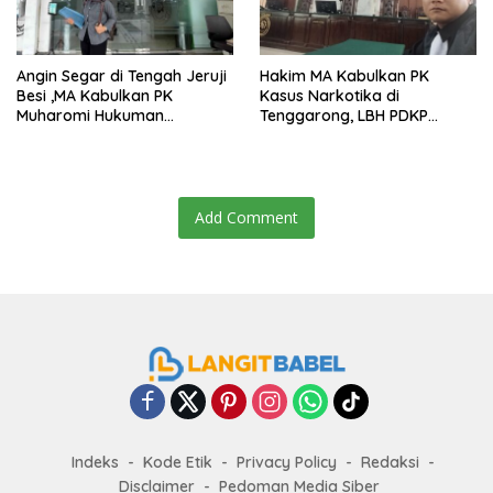
Angin Segar di Tengah Jeruji
Hakim MA Kabulkan PK
Besi ,MA Kabulkan PK
Kasus Narkotika di
Muharomi Hukuman
Tenggarong, LBH PDKP
Dikurangi Dua Tahun
Kaltim: Keputusan yang
Sangat Bijak dan
Berkeadilan
Add Comment
Indeks
Kode Etik
Privacy Policy
Redaksi
Disclaimer
Pedoman Media Siber