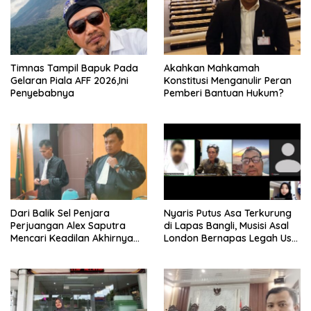
Timnas Tampil Bapuk Pada
Akahkan Mahkamah
Gelaran Piala AFF 2026,Ini
Konstitusi Menganulir Peran
Penyebabnya
Pemberi Bantuan Hukum?
Dari Balik Sel Penjara
Nyaris Putus Asa Terkurung
Perjuangan Alex Saputra
di Lapas Bangli, Musisi Asal
Mencari Keadilan Akhirnya
London Bernapas Legah Usai
Terjawab!
Upaya PK Dikabulkan MA