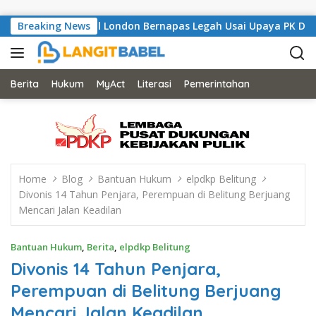
Skip to content
, Musisi Asal London Bernapas Legah Usai Upaya PK Dikabulkan 
Breaking News
Berita
Hukum
MyAct
Literasi
Pemerintahan
Home
Blog
Bantuan Hukum
elpdkp Belitung
Divonis 14 Tahun Penjara, Perempuan di Belitung Berjuang
Mencari Jalan Keadilan
Bantuan Hukum
,
Berita
,
elpdkp Belitung
Divonis 14 Tahun Penjara,
Perempuan di Belitung Berjuang
Mencari Jalan Keadilan