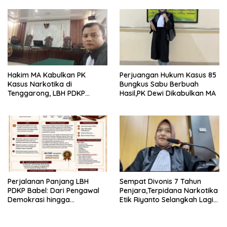
Hakim MA Kabulkan PK
Perjuangan Hukum Kasus 85
Kasus Narkotika di
Bungkus Sabu Berbuah
Tenggarong, LBH PDKP
Hasil,PK Dewi Dikabulkan MA
Kaltim: Keputusan yang
Sangat Bijak dan
Berkeadilan
Perjalanan Panjang LBH
Sempat Divonis 7 Tahun
PDKP Babel: Dari Pengawal
Penjara,Terpidana Narkotika
Demokrasi hingga
Etik Riyanto Selangkah Lagi
Transformasi Layanan
Bebas Usai PK Dikabulkan
Bantuan Hukum Nasional
MA