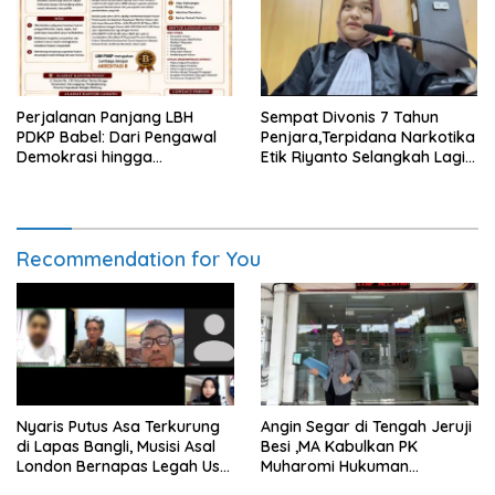
Perjalanan Panjang LBH
Sempat Divonis 7 Tahun
PDKP Babel: Dari Pengawal
Penjara,Terpidana Narkotika
Demokrasi hingga
Etik Riyanto Selangkah Lagi
Transformasi Layanan
Bebas Usai PK Dikabulkan
Bantuan Hukum Nasional
MA
Recommendation for You
Nyaris Putus Asa Terkurung
Angin Segar di Tengah Jeruji
di Lapas Bangli, Musisi Asal
Besi ,MA Kabulkan PK
London Bernapas Legah Usai
Muharomi Hukuman
Upaya PK Dikabulkan MA
Dikurangi Dua Tahun