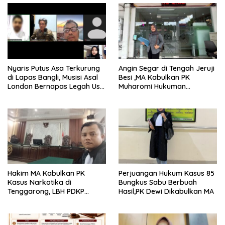
Nyaris Putus Asa Terkurung
Angin Segar di Tengah Jeruji
di Lapas Bangli, Musisi Asal
Besi ,MA Kabulkan PK
London Bernapas Legah Usai
Muharomi Hukuman
Upaya PK Dikabulkan MA
Dikurangi Dua Tahun
Hakim MA Kabulkan PK
Perjuangan Hukum Kasus 85
Kasus Narkotika di
Bungkus Sabu Berbuah
Tenggarong, LBH PDKP
Hasil,PK Dewi Dikabulkan MA
Kaltim: Keputusan yang
Sangat Bijak dan
Berkeadilan