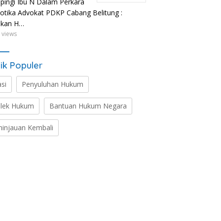
ingi Ibu N Dalam Perkara
otika Advokat PDKP Cabang Belitung :
ikan H…
 views
ik Populer
asi
Penyuluhan Hukum
lek Hukum
Bantuan Hukum Negara
ninjauan Kembali