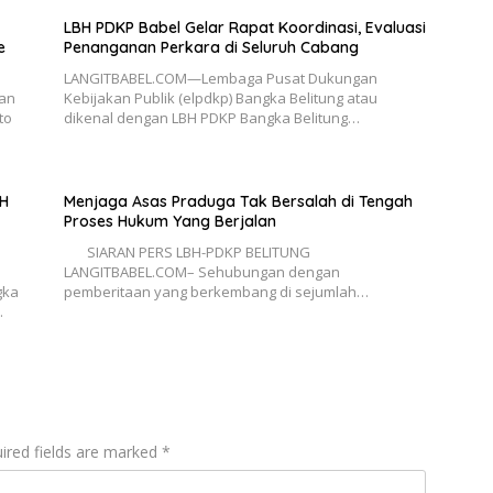
LBH PDKP Babel Gelar Rapat Koordinasi, Evaluasi
e
Penanganan Perkara di Seluruh Cabang
LANGITBABEL.COM—Lembaga Pusat Dukungan
an
Kebijakan Publik (elpdkp) Bangka Belitung atau
to
dikenal dengan LBH PDKP Bangka Belitung…
H
Menjaga Asas Praduga Tak Bersalah di Tengah
Proses Hukum Yang Berjalan
SIARAN PERS LBH-PDKP BELITUNG
LANGITBABEL.COM– Sehubungan dengan
gka
pemberitaan yang berkembang di sejumlah…
…
ired fields are marked
*