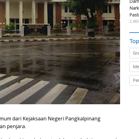
Damp
Nark
Past
2,485
Top
Gr
Me
Pe
mum dari Kejaksaan Negeri Pangkalpinang
an penjara.