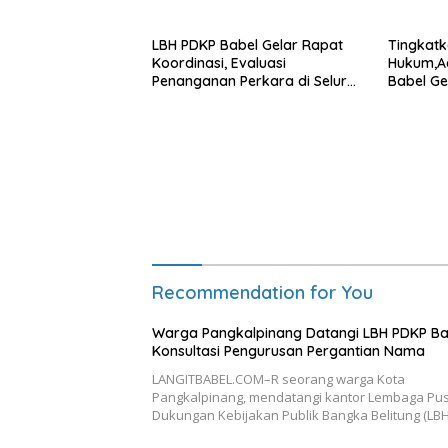
LBH PDKP Babel Gelar Rapat
Tingkat
Koordinasi, Evaluasi
Hukum,A
Penanganan Perkara di Seluruh
Babel Ge
Cabang
Bapas P
Recommendation for You
Warga Pangkalpinang Datangi LBH PDKP Ba
Konsultasi Pengurusan Pergantian Nama
LANGITBABEL.COM–R seorang warga Kota
Pangkalpinang, mendatangi kantor Lembaga Pu
Dukungan Kebijakan Publik Bangka Belitung (LB