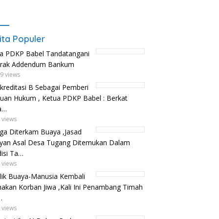
ita Populer
a PDKP Babel Tandatangani
trak Addendum Bankum
9 views
kreditasi B Sebagai Pemberi
uan Hukum , Ketua PDKP Babel : Berkat
a…
 views
ga Diterkam Buaya ,Jasad
yan Asal Desa Tugang Ditemukan Dalam
isi Ta…
 views
lik Buaya-Manusia Kembali
kan Korban Jiwa ,Kali Ini Penambang Timah
…
 views