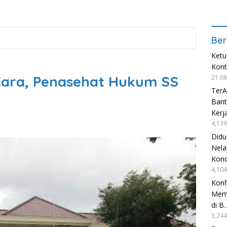
Ber
Ketu
Kon
njara, Penasehat Hukum SS
21,68
TerA
Bant
Kerj
4,139
Didu
Nela
Kond
4,104
Konf
Mema
di B
3,244