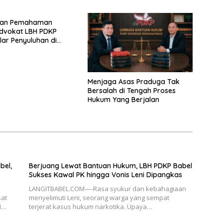
PDKP Babel
kan Pemahaman
dvokat LBH PDKP
lar Penyuluhan di
angkalpinang
Menjaga Asas Praduga Tak
Bersalah di Tengah Proses
Hukum Yang Berjalan
bel,
Berjuang Lewat Bantuan Hukum, LBH PDKP Babel
Sukses Kawal PK hingga Vonis Leni Dipangkas
LANGITBABEL.COM—-Rasa syukur dan kebahagiaan
sat
menyelimuti Leni, seorang warga yang sempat
H…
terjerat kasus hukum narkotika. Upaya…