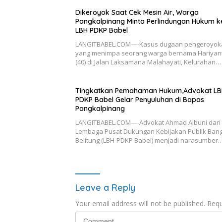
Dikeroyok Saat Cek Mesin Air, Warga
Pangkalpinang Minta Perlindungan Hukum k
LBH PDKP Babel
LANGITBABEL.COM—-Kasus dugaan pengeroyok
yang menimpa seorang warga bernama Hariyan
(40) di Jalan Laksamana Malahayati, Kelurahan…
Tingkatkan Pemahaman Hukum,Advokat LB
PDKP Babel Gelar Penyuluhan di Bapas
Pangkalpinang
LANGITBABEL.COM—-Advokat Ahmad Albuni dari
Lembaga Pusat Dukungan Kebijakan Publik Ban
Belitung (LBH-PDKP Babel) menjadi narasumber
Leave a Reply
Your email address will not be published.
Requ