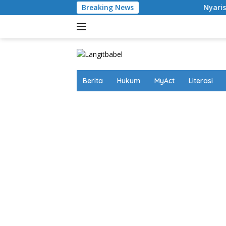
Skip
Breaking News
Nyaris Putus Asa Ter
to
content
Berita
Hukum
MyAct
Literasi