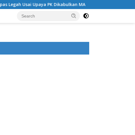
i Upaya PK Dikabulkan MA
Angin Segar di Tengah Jeruj