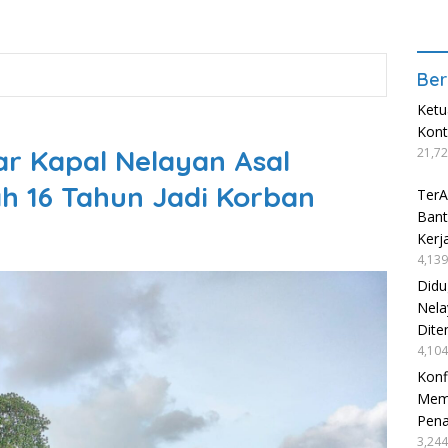
Ber
Ketu
Kon
r Kapal Nelayan Asal
21,72
ah 16 Tahun Jadi Korban
TerA
Bant
Kerj
4,139
Didu
Nela
Dite
4,104
Konf
Mema
Pen
3,244