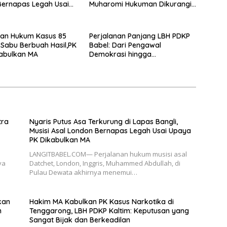
Bernapas Legah Usai
Muharomi Hukuman Dikurangi
K Dikabulkan MA
Dua Tahun
gan Hukum Kasus 85
Perjalanan Panjang LBH PDKP
Sabu Berbuah Hasil,PK
Babel: Dari Pengawal
abulkan MA
Demokrasi hingga
Transformasi Layanan
Bantuan Hukum Nasional
tra
Nyaris Putus Asa Terkurung di Lapas Bangli,
Musisi Asal London Bernapas Legah Usai Upaya
PK Dikabulkan MA
LANGITBABEL.COM— Perjalanan hukum musisi asal
ya
Datchet, London, Inggris, Muhammed Abdullah, di
Pulau Dewata akhirnya menemui…
kan
Hakim MA Kabulkan PK Kasus Narkotika di
n
Tenggarong, LBH PDKP Kaltim: Keputusan yang
Sangat Bijak dan Berkeadilan