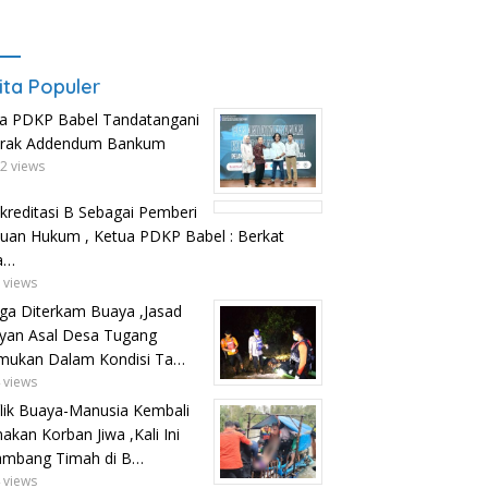
ita Populer
a PDKP Babel Tandatangani
trak Addendum Bankum
2 views
kreditasi B Sebagai Pemberi
uan Hukum , Ketua PDKP Babel : Berkat
a…
 views
ga Diterkam Buaya ,Jasad
yan Asal Desa Tugang
mukan Dalam Kondisi Ta…
 views
lik Buaya-Manusia Kembali
kan Korban Jiwa ,Kali Ini
ambang Timah di B…
 views