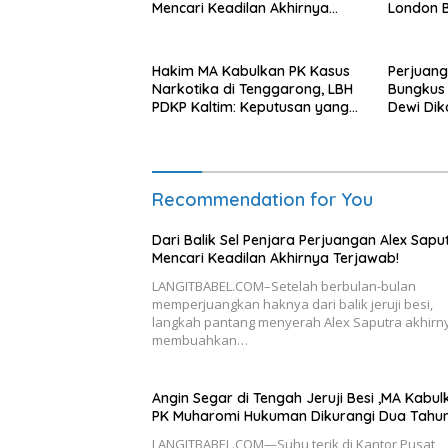
Mencari Keadilan Akhirnya
London 
Terjawab!
Upaya P
Hakim MA Kabulkan PK Kasus
Perjuan
Narkotika di Tenggarong, LBH
Bungkus 
PDKP Kaltim: Keputusan yang
Dewi Dik
Sangat Bijak dan Berkeadilan
Recommendation for You
Dari Balik Sel Penjara Perjuangan Alex Sapu
Mencari Keadilan Akhirnya Terjawab!
LANGITBABEL.COM–Setelah berbulan-bulan
memperjuangkan haknya dari balik jeruji besi,
langkah pantang menyerah Alex Saputra akhirn
membuahkan…
Angin Segar di Tengah Jeruji Besi ,MA Kabul
PK Muharomi Hukuman Dikurangi Dua Tahu
LANGITBABEL.COM—Suhu terik di Kantor Pusat