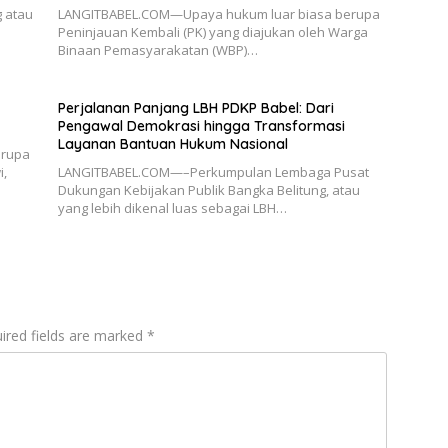
 atau
LANGITBABEL.COM—Upaya hukum luar biasa berupa
Peninjauan Kembali (PK) yang diajukan oleh Warga
Binaan Pemasyarakatan (WBP)…
Perjalanan Panjang LBH PDKP Babel: Dari
Pengawal Demokrasi hingga Transformasi
Layanan Bantuan Hukum Nasional
erupa
i,
LANGITBABEL.COM—–Perkumpulan Lembaga Pusat
Dukungan Kebijakan Publik Bangka Belitung, atau
yang lebih dikenal luas sebagai LBH…
ired fields are marked
*