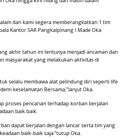
i Oka hingga kini hilang dan masih dalam
semalam dan kami segera memberangkatkan 1 tim
epala Kantor SAR Pangkalpinang I Made Oka
ang akhir tahun ini tentunya menjadi ancaman dan
n masyarakat yang melakukan aktivitas di
k selalu membawa alat pelindung diri seperti life
an demi keselamatan Bersama,”lanjut Oka.
p proses pencarian terhadap korban berjalan
adaan baik baik.
an dapat berjalan dengan lancar serta tim yang
eadaan baik-baik saja.”tutup Oka.