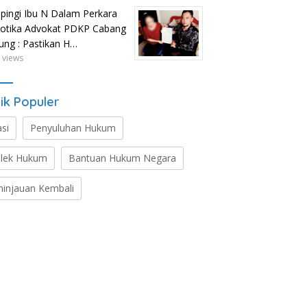
ingi Ibu N Dalam Perkara
otika Advokat PDKP Cabang
tung : Pastikan H…
 views
ik Populer
asi
Penyuluhan Hukum
lek Hukum
Bantuan Hukum Negara
ninjauan Kembali