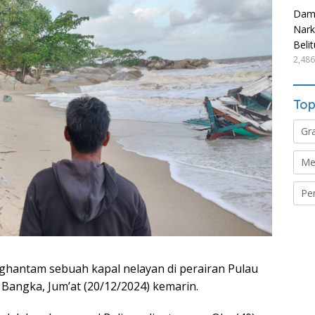
Damp
Nark
Beli
2,486
Top
Gr
Me
Pe
hantam sebuah kapal nelayan di perairan Pulau
Bangka, Jum’at (20/12/2024) kemarin.