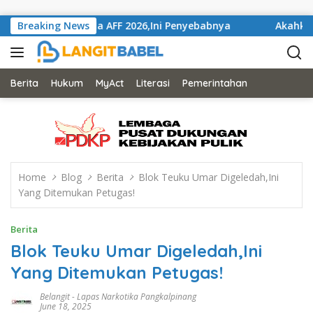
Skip to content
Gelaran Piala AFF 2026,Ini Penyebabnya
Breaking News
Akahkan Mahka
Berita
Hukum
MyAct
Literasi
Pemerintahan
Home
Blog
Berita
Blok Teuku Umar Digeledah,Ini
Yang Ditemukan Petugas!
Berita
Blok Teuku Umar Digeledah,Ini
Yang Ditemukan Petugas!
Belangit
-
Lapas Narkotika Pangkalpinang
June 18, 2025