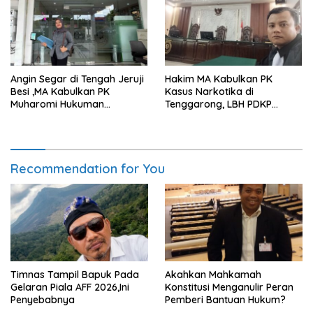
Angin Segar di Tengah Jeruji
Hakim MA Kabulkan PK
Besi ,MA Kabulkan PK
Kasus Narkotika di
Muharomi Hukuman
Tenggarong, LBH PDKP
Dikurangi Dua Tahun
Kaltim: Keputusan yang
Sangat Bijak dan
Berkeadilan
Recommendation for You
Timnas Tampil Bapuk Pada
Akahkan Mahkamah
Gelaran Piala AFF 2026,Ini
Konstitusi Menganulir Peran
Penyebabnya
Pemberi Bantuan Hukum?