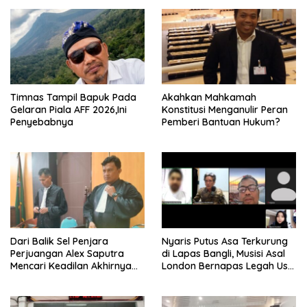
Timnas Tampil Bapuk Pada
Akahkan Mahkamah
Gelaran Piala AFF 2026,Ini
Konstitusi Menganulir Peran
Penyebabnya
Pemberi Bantuan Hukum?
Dari Balik Sel Penjara
Nyaris Putus Asa Terkurung
Perjuangan Alex Saputra
di Lapas Bangli, Musisi Asal
Mencari Keadilan Akhirnya
London Bernapas Legah Usai
Terjawab!
Upaya PK Dikabulkan MA