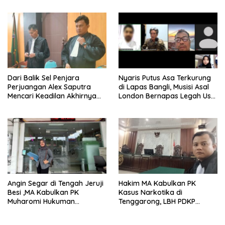
Dari Balik Sel Penjara
Nyaris Putus Asa Terkurung
Perjuangan Alex Saputra
di Lapas Bangli, Musisi Asal
Mencari Keadilan Akhirnya
London Bernapas Legah Usai
Terjawab!
Upaya PK Dikabulkan MA
Angin Segar di Tengah Jeruji
Hakim MA Kabulkan PK
Besi ,MA Kabulkan PK
Kasus Narkotika di
Muharomi Hukuman
Tenggarong, LBH PDKP
Dikurangi Dua Tahun
Kaltim: Keputusan yang
Sangat Bijak dan