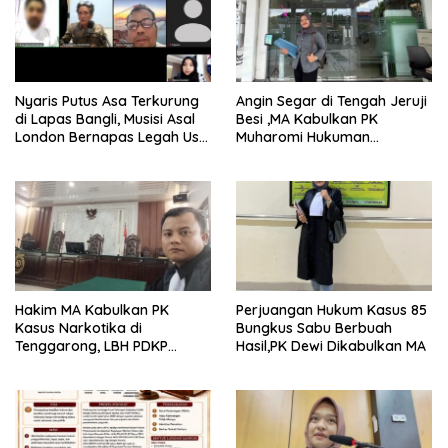
Nyaris Putus Asa Terkurung
Angin Segar di Tengah Jeruji
di Lapas Bangli, Musisi Asal
Besi ,MA Kabulkan PK
London Bernapas Legah Usai
Muharomi Hukuman
Upaya PK Dikabulkan MA
Dikurangi Dua Tahun
Hakim MA Kabulkan PK
Perjuangan Hukum Kasus 85
Kasus Narkotika di
Bungkus Sabu Berbuah
Tenggarong, LBH PDKP
Hasil,PK Dewi Dikabulkan MA
Kaltim: Keputusan yang
Sangat Bijak dan
Berkeadilan