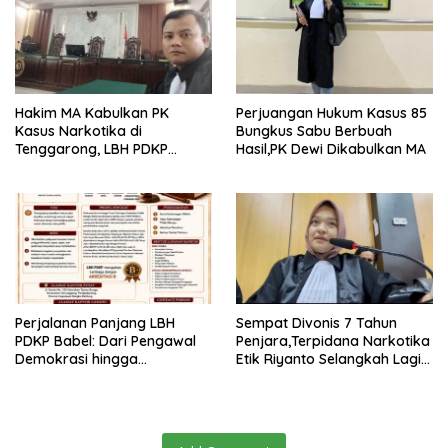
Hakim MA Kabulkan PK
Perjuangan Hukum Kasus 85
Kasus Narkotika di
Bungkus Sabu Berbuah
Tenggarong, LBH PDKP
Hasil,PK Dewi Dikabulkan MA
Kaltim: Keputusan yang
Sangat Bijak dan
Berkeadilan
Perjalanan Panjang LBH
Sempat Divonis 7 Tahun
PDKP Babel: Dari Pengawal
Penjara,Terpidana Narkotika
Demokrasi hingga
Etik Riyanto Selangkah Lagi
Transformasi Layanan
Bebas Usai PK Dikabulkan
Bantuan Hukum Nasional
MA