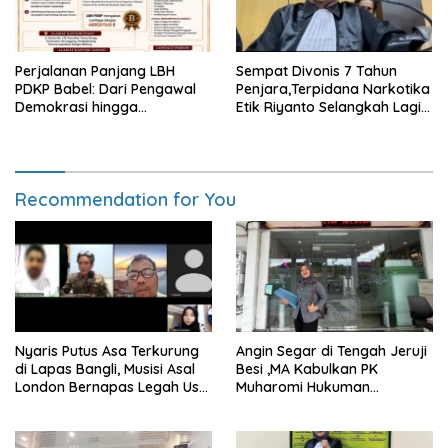
Perjalanan Panjang LBH
Sempat Divonis 7 Tahun
PDKP Babel: Dari Pengawal
Penjara,Terpidana Narkotika
Demokrasi hingga
Etik Riyanto Selangkah Lagi
Transformasi Layanan
Bebas Usai PK Dikabulkan
Bantuan Hukum Nasional
MA
Recommendation for You
Nyaris Putus Asa Terkurung
Angin Segar di Tengah Jeruji
di Lapas Bangli, Musisi Asal
Besi ,MA Kabulkan PK
London Bernapas Legah Usai
Muharomi Hukuman
Upaya PK Dikabulkan MA
Dikurangi Dua Tahun