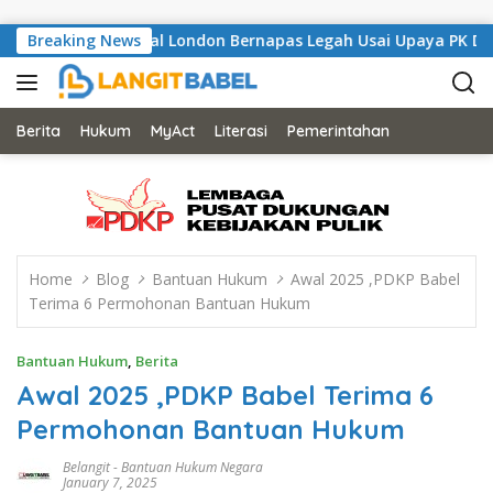
Skip to content
li, Musisi Asal London Bernapas Legah Usai Upaya PK Dikabulka
Breaking News
Berita
Hukum
MyAct
Literasi
Pemerintahan
Home
Blog
Bantuan Hukum
Awal 2025 ,PDKP Babel
Terima 6 Permohonan Bantuan Hukum
Bantuan Hukum
,
Berita
Awal 2025 ,PDKP Babel Terima 6
Permohonan Bantuan Hukum
Belangit
-
Bantuan Hukum Negara
January 7, 2025