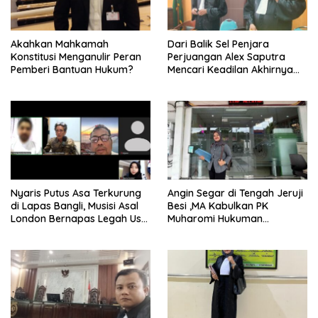
Akahkan Mahkamah
Dari Balik Sel Penjara
Konstitusi Menganulir Peran
Perjuangan Alex Saputra
Pemberi Bantuan Hukum?
Mencari Keadilan Akhirnya
Terjawab!
Nyaris Putus Asa Terkurung
Angin Segar di Tengah Jeruji
di Lapas Bangli, Musisi Asal
Besi ,MA Kabulkan PK
London Bernapas Legah Usai
Muharomi Hukuman
Upaya PK Dikabulkan MA
Dikurangi Dua Tahun