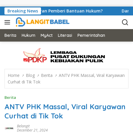
Skip to content
nganulir Peran Pemberi Bantuan Hukum?
Breaking News
Dari Balik S
Berita
Hukum
MyAct
Literasi
Pemerintahan
Home
Blog
Berita
ANTV PHK Massal, Viral Karyawan
Curhat di Tik Tok
Berita
ANTV PHK Massal, Viral Karyawan
Curhat di Tik Tok
Belangit
December 21, 2024