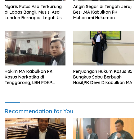
Nyaris Putus Asa Terkurung
Angin Segar di Tengah Jeruji
di Lapas Bangli, Musisi Asal
Besi ,MA Kabulkan PK
London Bernapas Legah Usai
Muharomi Hukuman
Upaya PK Dikabulkan MA
Dikurangi Dua Tahun
Hakim MA Kabulkan PK
Perjuangan Hukum Kasus 85
Kasus Narkotika di
Bungkus Sabu Berbuah
Tenggarong, LBH PDKP
Hasil,PK Dewi Dikabulkan MA
Kaltim: Keputusan yang
Sangat Bijak dan
Berkeadilan
Recommendation for You