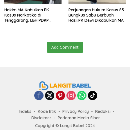
Hakim MA Kabulkan PK
Perjuangan Hukum Kasus 85
Kasus Narkotika di
Bungkus Sabu Berbuah
Tenggarong, LBH PDKP
Hasil,PK Dewi Dikabulkan MA
Kaltim: Keputusan yang
Sangat Bijak dan
Berkeadilan
Add Comment
Indeks
Kode Etik
Privacy Policy
Redaksi
Disclaimer
Pedoman Media Siber
Copyright ©
Langit Babel
2024