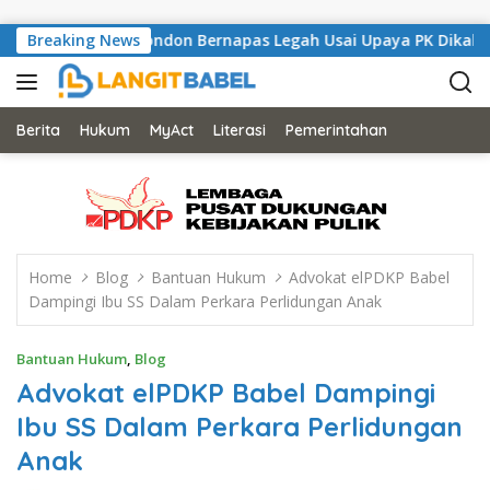
Skip to content
i, Musisi Asal London Bernapas Legah Usai Upaya PK Dikabulkan
Breaking News
Berita
Hukum
MyAct
Literasi
Pemerintahan
Home
Blog
Bantuan Hukum
Advokat elPDKP Babel
Dampingi Ibu SS Dalam Perkara Perlidungan Anak
Bantuan Hukum
,
Blog
Advokat elPDKP Babel Dampingi
Ibu SS Dalam Perkara Perlidungan
Anak