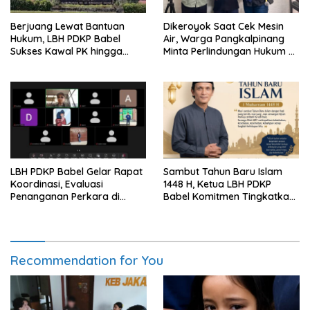
Berjuang Lewat Bantuan
Dikeroyok Saat Cek Mesin
Hukum, LBH PDKP Babel
Air, Warga Pangkalpinang
Sukses Kawal PK hingga
Minta Perlindungan Hukum ke
Vonis Leni Dipangkas
LBH PDKP Babel
LBH PDKP Babel Gelar Rapat
Sambut Tahun Baru Islam
Koordinasi, Evaluasi
1448 H, Ketua LBH PDKP
Penanganan Perkara di
Babel Komitmen Tingkatkan
Seluruh Cabang
Layanan Bantuan Hukum
Recommendation for You