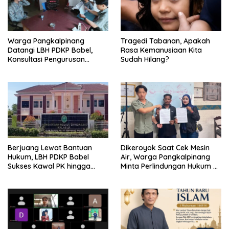
Warga Pangkalpinang
Tragedi Tabanan, Apakah
Datangi LBH PDKP Babel,
Rasa Kemanusiaan Kita
Konsultasi Pengurusan
Sudah Hilang?
Pergantian Nama
Berjuang Lewat Bantuan
Dikeroyok Saat Cek Mesin
Hukum, LBH PDKP Babel
Air, Warga Pangkalpinang
Sukses Kawal PK hingga
Minta Perlindungan Hukum ke
Vonis Leni Dipangkas
LBH PDKP Babel