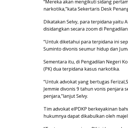
“Mereka akan mengikuti sidang pertam
narkotika,”kata Sekertaris Desk Penan
Dikatakan Selvy, para terpidana yaitu
disidangkan secara zoom di Pengadila
“Untuk diketahui para terpidana ini se
Suminto divonis seumur hidup dan Juma
Sementara itu, di Pengadilan Negeri K
(PK) dua terpidana kasus narkotika.
“Untuk advokat yang bertugas Ferizal,
Jemmie divonis 9 tahun vonis penjara 
penjara,”lanjut Selvy.
Tim advokat elPDKP berkeyakinan bahw
hukumnya dapat dikabulkan oleh maje