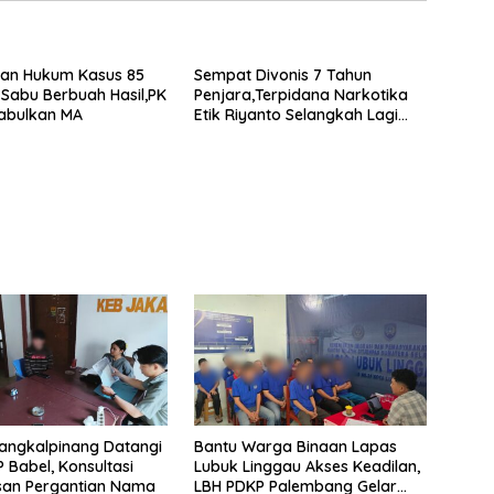
gan Hukum Kasus 85
Sempat Divonis 7 Tahun
Sabu Berbuah Hasil,PK
Penjara,Terpidana Narkotika
abulkan MA
Etik Riyanto Selangkah Lagi
Bebas Usai PK Dikabulkan MA
angkalpinang Datangi
Bantu Warga Binaan Lapas
 Babel, Konsultasi
Lubuk Linggau Akses Keadilan,
san Pergantian Nama
LBH PDKP Palembang Gelar