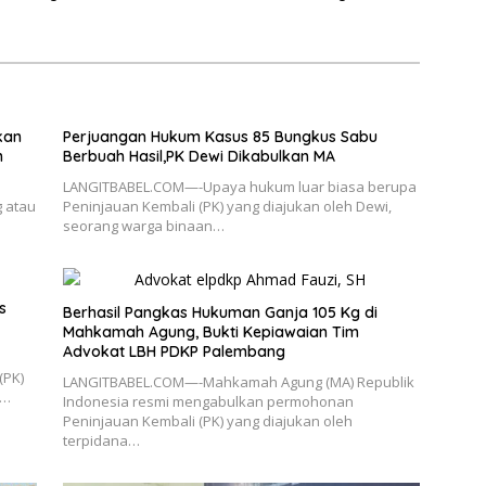
Konsultasi Hukum
kan
Perjuangan Hukum Kasus 85 Bungkus Sabu
n
Berbuah Hasil,PK Dewi Dikabulkan MA
LANGITBABEL.COM—-Upaya hukum luar biasa berupa
 atau
Peninjauan Kembali (PK) yang diajukan oleh Dewi,
seorang warga binaan…
s
Berhasil Pangkas Hukuman Ganja 105 Kg di
Mahkamah Agung, Bukti Kepiawaian Tim
Advokat LBH PDKP Palembang
(PK)
LANGITBABEL.COM—-Mahkamah Agung (MA) Republik
s…
Indonesia resmi mengabulkan permohonan
Peninjauan Kembali (PK) yang diajukan oleh
terpidana…