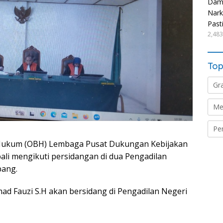
Damp
Nark
Past
2,483
Top
Gr
Me
Pe
 Hukum (OBH) Lembaga Pusat Dukungan Kebijakan
ali mengikuti persidangan di dua Pengadilan
bang.
d Fauzi S.H akan bersidang di Pengadilan Negeri