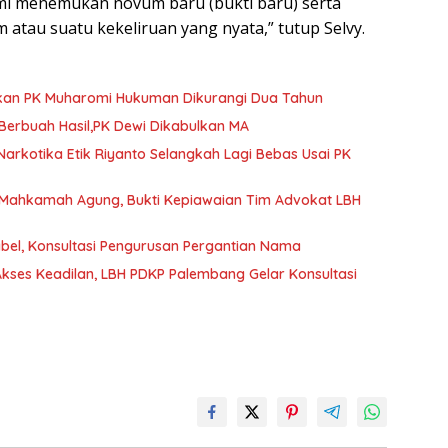
mi menemukan novum baru (bukti baru) serta
atau suatu kekeliruan yang nyata,” tutup Selvy.
ulkan PK Muharomi Hukuman Dikurangi Dua Tahun
erbuah Hasil,PK Dewi Dikabulkan MA
arkotika Etik Riyanto Selangkah Lagi Bebas Usai PK
 Mahkamah Agung, Bukti Kepiawaian Tim Advokat LBH
el, Konsultasi Pengurusan Pergantian Nama
kses Keadilan, LBH PDKP Palembang Gelar Konsultasi