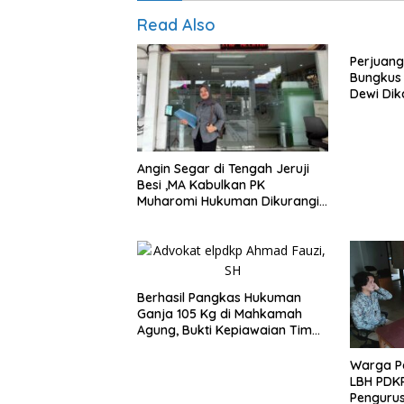
Read Also
Perjuan
Bungkus 
Dewi Dik
Angin Segar di Tengah Jeruji
Besi ,MA Kabulkan PK
Muharomi Hukuman Dikurangi
Dua Tahun
Berhasil Pangkas Hukuman
Ganja 105 Kg di Mahkamah
Agung, Bukti Kepiawaian Tim
Advokat LBH PDKP Palembang
Warga P
LBH PDKP
Penguru