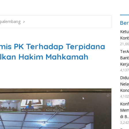
 palembang
Ber
Ketu
Kon
mis PK Terhadap Terpidana
21,66
TerA
ulkan Hakim Mahkamah
Bant
Kerj
4,137
Didu
Nela
Kond
4,102
Konf
Mema
di B
3,242