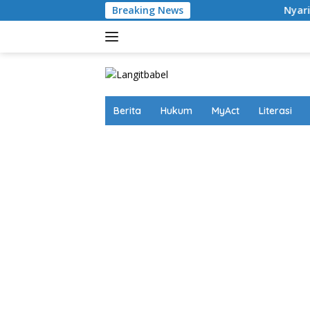
Skip
Breaking News
Nyaris Putus Asa Terkuru
to
content
Berita
Hukum
MyAct
Literasi