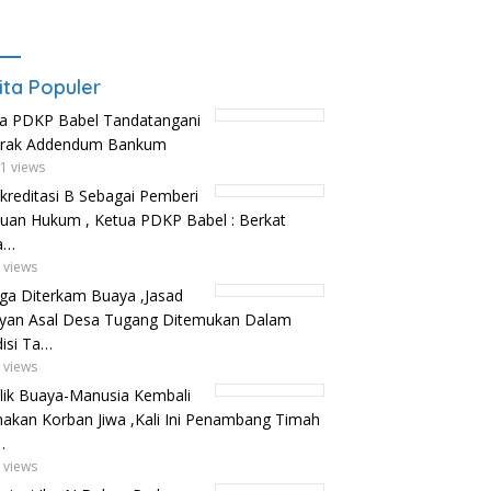
ita Populer
a PDKP Babel Tandatangani
trak Addendum Bankum
1 views
kreditasi B Sebagai Pemberi
uan Hukum , Ketua PDKP Babel : Berkat
a…
 views
ga Diterkam Buaya ,Jasad
yan Asal Desa Tugang Ditemukan Dalam
isi Ta…
 views
lik Buaya-Manusia Kembali
kan Korban Jiwa ,Kali Ini Penambang Timah
…
 views