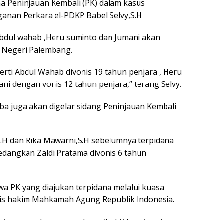
a Peninjauan Kembali (PK) dalam kasus
ganan Perkara el-PDKP Babel Selvy,S.H
 Abdul wahab ,Heru suminto dan Jumani akan
n Negeri Palembang.
perti Abdul Wahab divonis 19 tahun penjara , Heru
ni dengan vonis 12 tahun penjara,” terang Selvy.
oba juga akan digelar sidang Peninjauan Kembali
S.H dan Rika Mawarni,S.H sebelumnya terpidana
sedangkan Zaldi Pratama divonis 6 tahun
a PK yang diajukan terpidana melalui kuasa
lis hakim Mahkamah Agung Republik Indonesia.