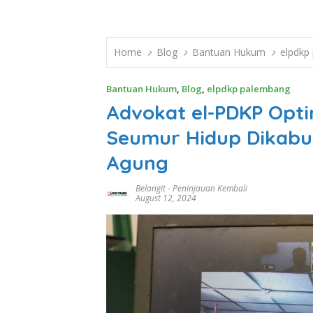
Home
Blog
Bantuan Hukum
elpdkp
Bantuan Hukum
,
Blog
,
elpdkp palembang
Advokat el-PDKP Opti
Seumur Hidup Dikab
Agung
Belangit
-
Peninjauan Kembali
August 12, 2024