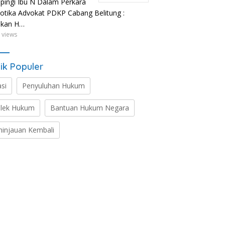
ingi Ibu N Dalam Perkara
otika Advokat PDKP Cabang Belitung :
ikan H…
 views
ik Populer
asi
Penyuluhan Hukum
lek Hukum
Bantuan Hukum Negara
ninjauan Kembali