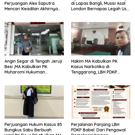
Perjuangan Alex Saputra
di Lapas Bangli, Musisi Asal
Mencari Keadilan Akhirnya
London Bernapas Legah Usai
Terjawab!
Upaya PK Dikabulkan MA
Angin Segar di Tengah Jeruji
Hakim MA Kabulkan PK
Besi ,MA Kabulkan PK
Kasus Narkotika di
Muharomi Hukuman
Tenggarong, LBH PDKP
Dikurangi Dua Tahun
Kaltim: Keputusan yang
Sangat Bijak dan
Berkeadilan
Perjuangan Hukum Kasus 85
Perjalanan Panjang LBH
Bungkus Sabu Berbuah
PDKP Babel: Dari Pengawal