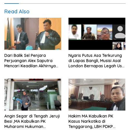
Read Also
Dari Balik Sel Penjara
Nyaris Putus Asa Terkurung
Perjuangan Alex Saputra
di Lapas Bangli, Musisi Asal
Mencari Keadilan Akhirnya
London Bernapas Legah Usai
Terjawab!
Upaya PK Dikabulkan MA
Angin Segar di Tengah Jeruji
Hakim MA Kabulkan PK
Besi ,MA Kabulkan PK
Kasus Narkotika di
Muharomi Hukuman
Tenggarong, LBH PDKP