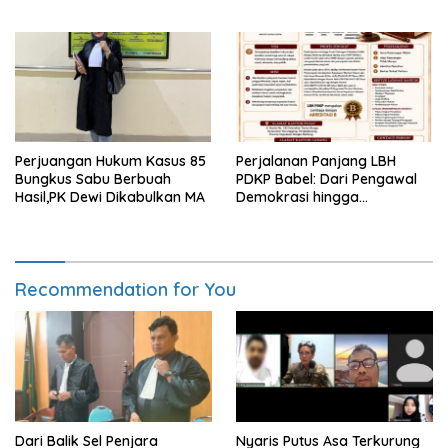
Dikurangi Dua Tahun
Kaltim: Keputusan yang
Sangat Bijak dan
Berkeadilan
Perjuangan Hukum Kasus 85
Perjalanan Panjang LBH
Bungkus Sabu Berbuah
PDKP Babel: Dari Pengawal
Hasil,PK Dewi Dikabulkan MA
Demokrasi hingga
Transformasi Layanan
Bantuan Hukum Nasional
Recommendation for You
Dari Balik Sel Penjara
Nyaris Putus Asa Terkurung