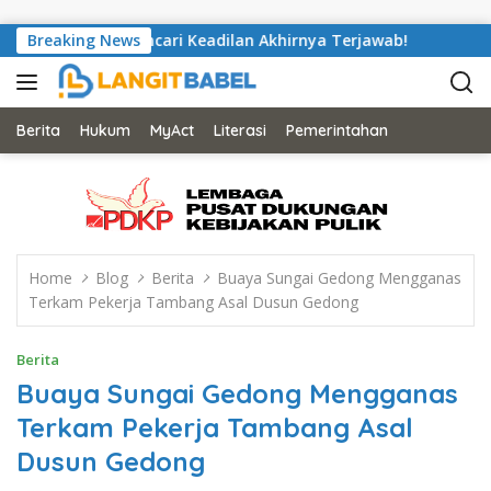
Skip to content
 Saputra Mencari Keadilan Akhirnya Terjawab!
Breaking News
Nyaris Pu
Berita
Hukum
MyAct
Literasi
Pemerintahan
Home
Blog
Berita
Buaya Sungai Gedong Mengganas
Terkam Pekerja Tambang Asal Dusun Gedong
Berita
Buaya Sungai Gedong Mengganas
Terkam Pekerja Tambang Asal
Dusun Gedong