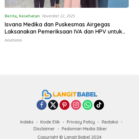
Berita
,
Kesehatan
November 22, 2025
Isvana Medika dan Puskesmas Airgegas
Laksanakan Pemeriksaan IVA dan HPV untuk
Perkuat Deteksi Dini Kanker Serviks
Kesehatan
Indeks
Kode Etik
Privacy Policy
Redaksi
Disclaimer
Pedoman Media Siber
Copyright ©
Langit Babel
2024