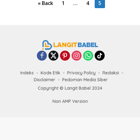
P
« Back
1
…
4
5
o
s
t
s
p
a
g
i
Indeks
Kode Etik
Privacy Policy
Redaksi
Disclaimer
Pedoman Media Siber
n
Copyright ©
Langit Babel
2024
a
t
Non AMP Version
i
o
n