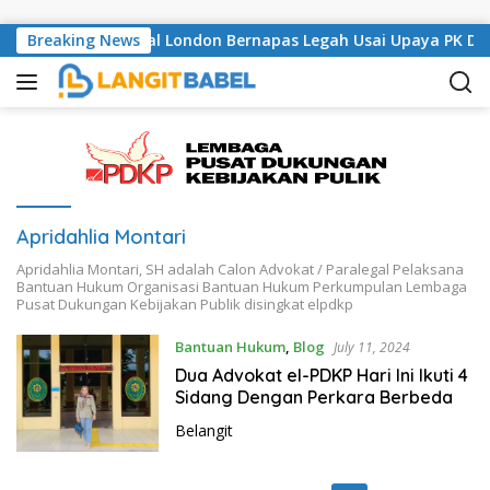
Skip to content
s Bangli, Musisi Asal London Bernapas Legah Usai Upaya PK Di
Breaking News
Apridahlia Montari
Apridahlia Montari, SH adalah Calon Advokat / Paralegal Pelaksana
Bantuan Hukum Organisasi Bantuan Hukum Perkumpulan Lembaga
Pusat Dukungan Kebijakan Publik disingkat elpdkp
Bantuan Hukum
,
Blog
July 11, 2024
Dua Advokat el-PDKP Hari Ini Ikuti 4
Sidang Dengan Perkara Berbeda
Belangit