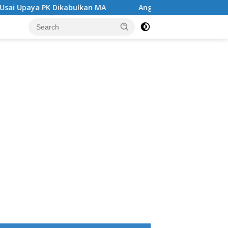
an MA
Angin Segar di Tengah Jeruji Besi ,MA Kabulka