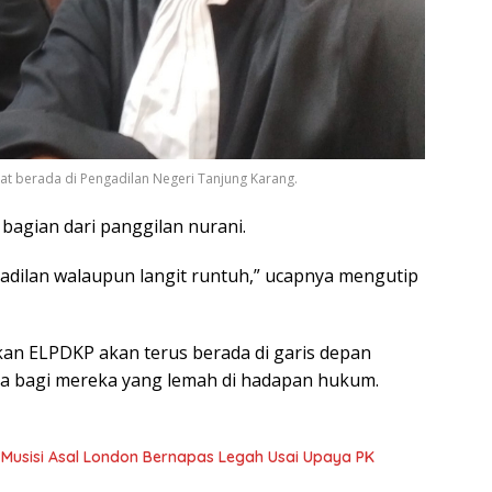
aat berada di Pengadilan Negeri Tanjung Karang.
bagian dari panggilan nurani.
keadilan walaupun langit runtuh,” ucapnya mengutip
kan ELPDKP akan terus berada di garis depan
a bagi mereka yang lemah di hadapan hukum.
, Musisi Asal London Bernapas Legah Usai Upaya PK