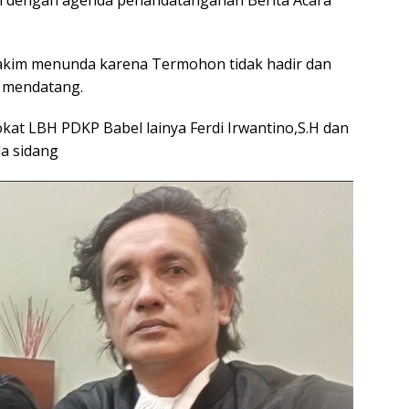
ri dengan agenda penandatanganan Berita Acara
hakim menunda karena Termohon tidak hadir dan
5 mendatang.
at LBH PDKP Babel lainya Ferdi Irwantino,S.H dan
a sidang