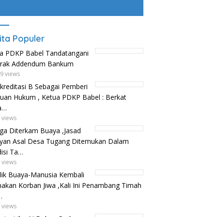
ita Populer
a PDKP Babel Tandatangani
trak Addendum Bankum
9 views
kreditasi B Sebagai Pemberi
uan Hukum , Ketua PDKP Babel : Berkat
a…
 views
ga Diterkam Buaya ,Jasad
yan Asal Desa Tugang Ditemukan Dalam
isi Ta…
 views
lik Buaya-Manusia Kembali
kan Korban Jiwa ,Kali Ini Penambang Timah
…
 views