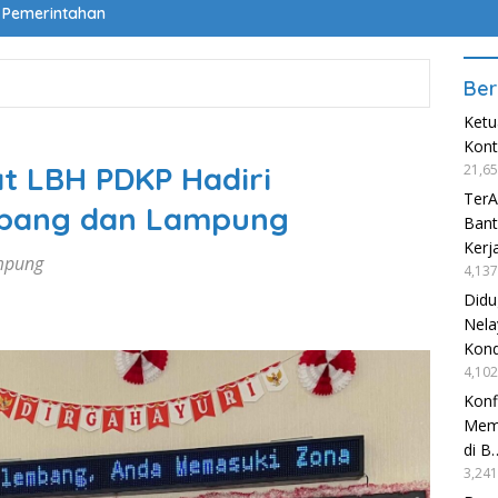
Pemerintahan
Ber
Ketu
Kon
t LBH PDKP Hadiri
21,65
TerA
mbang dan Lampung
Bant
Kerj
ampung
4,137
Didu
Nela
Kond
4,102
Konf
Mema
di B
3,241