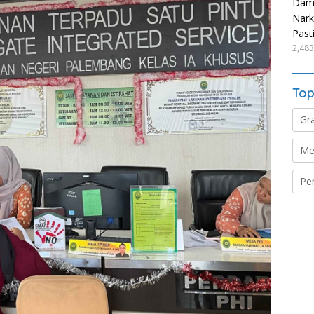
Damp
Nark
Past
2,483
Top
Gr
Me
Pe