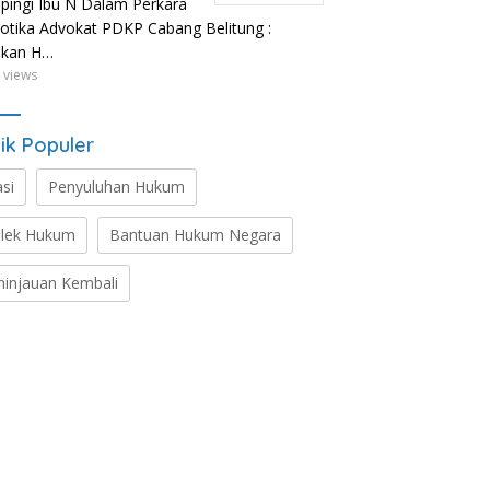
ingi Ibu N Dalam Perkara
otika Advokat PDKP Cabang Belitung :
ikan H…
 views
ik Populer
asi
Penyuluhan Hukum
lek Hukum
Bantuan Hukum Negara
ninjauan Kembali