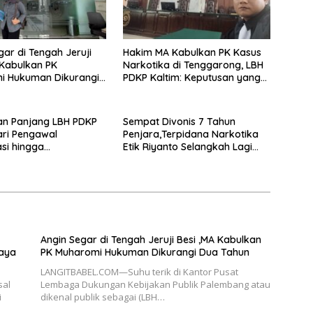
gar di Tengah Jeruji
Hakim MA Kabulkan PK Kasus
 Kabulkan PK
Narkotika di Tenggarong, LBH
i Hukuman Dikurangi
PDKP Kaltim: Keputusan yang
un
Sangat Bijak dan Berkeadilan
an Panjang LBH PDKP
Sempat Divonis 7 Tahun
ari Pengawal
Penjara,Terpidana Narkotika
si hingga
Etik Riyanto Selangkah Lagi
rmasi Layanan
Bebas Usai PK Dikabulkan MA
 Hukum Nasional
Angin Segar di Tengah Jeruji Besi ,MA Kabulkan
paya
PK Muharomi Hukuman Dikurangi Dua Tahun
LANGITBABEL.COM—Suhu terik di Kantor Pusat
sal
Lembaga Dukungan Kebijakan Publik Palembang atau
i
dikenal publik sebagai (LBH…