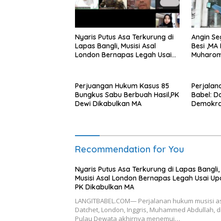
Nyaris Putus Asa Terkurung di
Angin Se
Lapas Bangli, Musisi Asal
Besi ,MA
London Bernapas Legah Usai
Muharom
Upaya PK Dikabulkan MA
Dua Tah
Perjuangan Hukum Kasus 85
Perjalan
Bungkus Sabu Berbuah Hasil,PK
Babel: D
Dewi Dikabulkan MA
Demokra
Transfo
Bantuan
Recommendation for You
Nyaris Putus Asa Terkurung di Lapas Bangli,
Musisi Asal London Bernapas Legah Usai U
PK Dikabulkan MA
LANGITBABEL.COM— Perjalanan hukum musisi a
Datchet, London, Inggris, Muhammed Abdullah, d
Pulau Dewata akhirnya menemui…