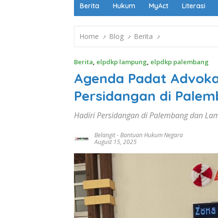
Berita
Hukum
MyAct
Literasi
Home
Blog
Berita
Berita
,
elpdkp lampung
,
elpdkp palembang
Agenda Padat Advoka
Persidangan di Pale
Hadiri Persidangan di Palembang dan L
Belangit
-
Bantuan Hukum Negara
August 15, 2025