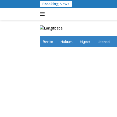
Skip
Breaking News
Timna
to
content
Berita
Hukum
MyAct
Literasi