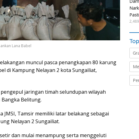
Damp
Nark
Past
2,489
Top
mankan Lana Babel
Gr
elakangan muncul pasca penangkapan 80 karung
Me
l di Kampung Nelayan 2 kota Sungailiat,
Pe
u pengepul jaringan timah selundupan wilayah
i Bangka Belitung.
a JMSI, Tamsir memiliki latar belakang sebagai
pung Nelayan 2 Sungailiat.
 setir dan mulai menampung serta menggeluti