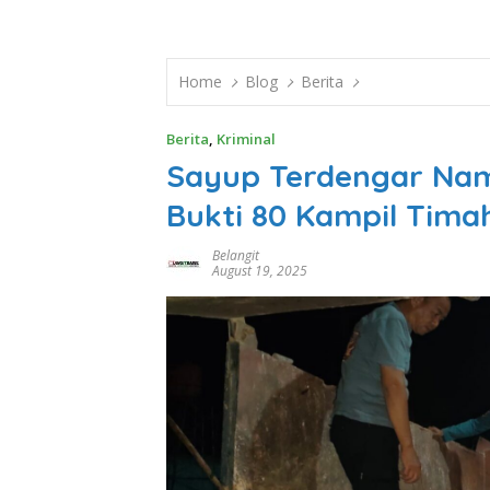
Home
Blog
Berita
Berita
,
Kriminal
Sayup Terdengar Nam
Bukti 80 Kampil Tima
Belangit
August 19, 2025