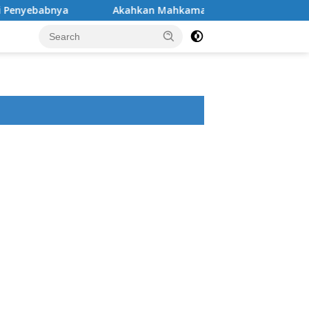
Akahkan Mahkamah Konstitusi Menganulir Peran Pemb