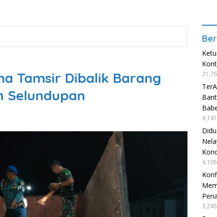
Ber
Ketu
Kon
a Tamsir Dibalik Barang
21,76
TerA
h Selundupan
Bant
Babe
4,141
Didu
Nela
Kond
4,105
Konf
Mema
Pen
3,245