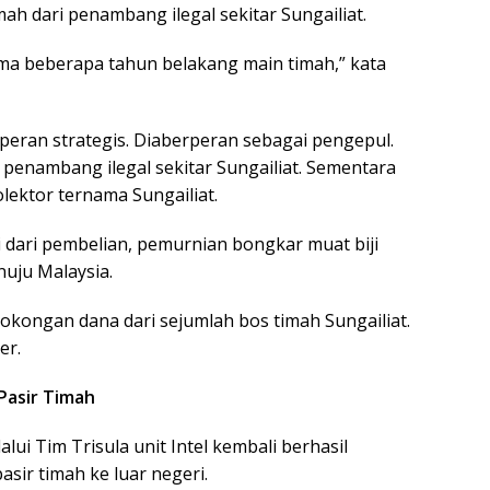
mah dari penambang ilegal sekitar Sungailiat.
uma beberapa tahun belakang main timah,” kata
peran strategis. Diaberperan sebagai pengepul.
i penambang ilegal sekitar Sungailiat. Sementara
lektor ternama Sungailiat.
i dari pembelian, pemurnian bongkar muat biji
uju Malaysia.
okongan dana dari sejumlah bos timah Sungailiat.
er.
Pasir Timah
ui Tim Trisula unit Intel kembali berhasil
ir timah ke luar negeri.