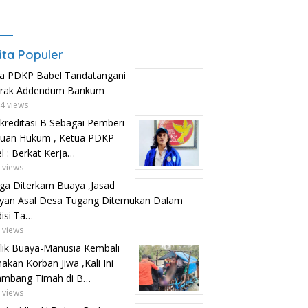
ita Populer
a PDKP Babel Tandatangani
trak Addendum Bankum
4 views
kreditasi B Sebagai Pemberi
uan Hukum , Ketua PDKP
l : Berkat Kerja…
 views
ga Diterkam Buaya ,Jasad
yan Asal Desa Tugang Ditemukan Dalam
isi Ta…
 views
lik Buaya-Manusia Kembali
kan Korban Jiwa ,Kali Ini
ambang Timah di B…
 views