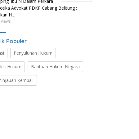
ingi Ibu N Dalam Perkara
otika Advokat PDKP Cabang Belitung :
ikan H…
 views
ik Populer
asi
Penyuluhan Hukum
lek Hukum
Bantuan Hukum Negara
ninjauan Kembali