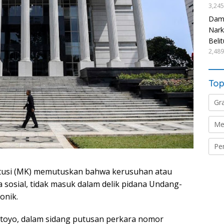
3,245
Damp
Nark
Beli
2,489
Top
Gr
Me
Pe
usi (MK) memutuskan bahwa kerusuhan atau
ia sosial, tidak masuk dalam delik pidana Undang-
onik.
rtoyo, dalam sidang putusan perkara nomor