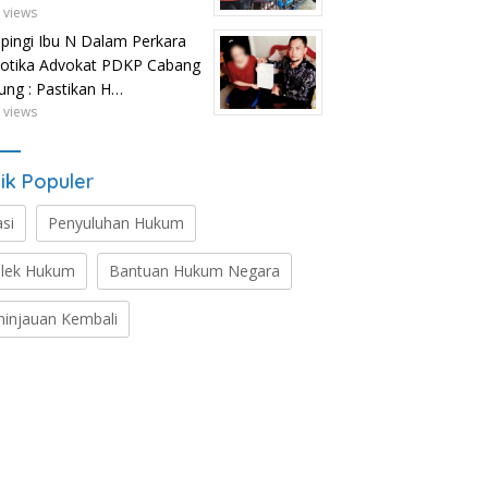
 views
ingi Ibu N Dalam Perkara
otika Advokat PDKP Cabang
tung : Pastikan H…
 views
ik Populer
asi
Penyuluhan Hukum
lek Hukum
Bantuan Hukum Negara
ninjauan Kembali