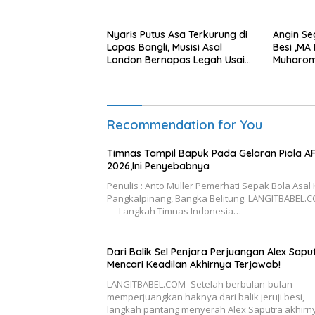
Nyaris Putus Asa Terkurung di
Angin Se
Lapas Bangli, Musisi Asal
Besi ,MA
London Bernapas Legah Usai
Muharom
Upaya PK Dikabulkan MA
Dua Tah
Recommendation for You
Timnas Tampil Bapuk Pada Gelaran Piala A
2026,Ini Penyebabnya
Penulis : Anto Muller Pemerhati Sepak Bola Asal
Pangkalpinang, Bangka Belitung. LANGITBABEL.
—-Langkah Timnas Indonesia…
Dari Balik Sel Penjara Perjuangan Alex Sapu
Mencari Keadilan Akhirnya Terjawab!
LANGITBABEL.COM–Setelah berbulan-bulan
memperjuangkan haknya dari balik jeruji besi,
langkah pantang menyerah Alex Saputra akhirn