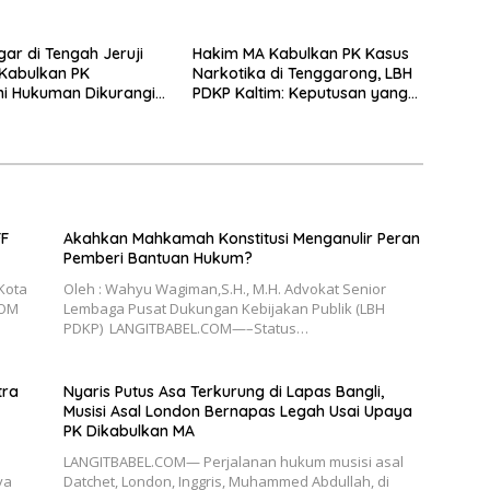
Terjawab!
gar di Tengah Jeruji
Hakim MA Kabulkan PK Kasus
 Kabulkan PK
Narkotika di Tenggarong, LBH
i Hukuman Dikurangi
PDKP Kaltim: Keputusan yang
un
Sangat Bijak dan Berkeadilan
FF
Akahkan Mahkamah Konstitusi Menganulir Peran
Pemberi Bantuan Hukum?
 Kota
Oleh : Wahyu Wagiman,S.H., M.H. Advokat Senior
COM
Lembaga Pusat Dukungan Kebijakan Publik (LBH
PDKP) LANGITBABEL.COM—–Status…
tra
Nyaris Putus Asa Terkurung di Lapas Bangli,
Musisi Asal London Bernapas Legah Usai Upaya
PK Dikabulkan MA
LANGITBABEL.COM— Perjalanan hukum musisi asal
ya
Datchet, London, Inggris, Muhammed Abdullah, di