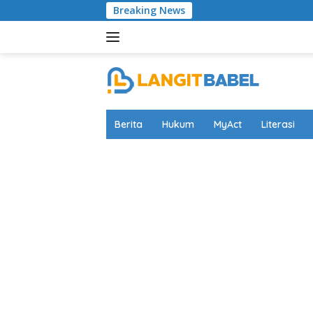
Skip
Breaking News
Timnas Tampi
to
content
Berita
Hukum
MyAct
Literasi