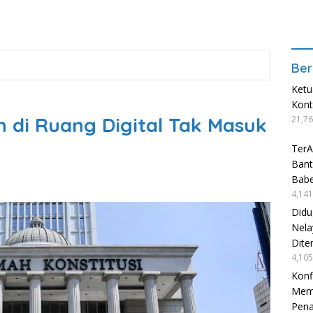
Ber
Ketu
Kon
n di Ruang Digital Tak Masuk
21,76
TerA
Bant
Babe
4,141
Didu
Nela
Dite
4,105
Konf
Mema
Pen