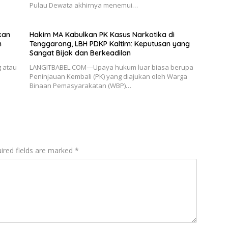
Pulau Dewata akhirnya menemui…
kan
Hakim MA Kabulkan PK Kasus Narkotika di
n
Tenggarong, LBH PDKP Kaltim: Keputusan yang
Sangat Bijak dan Berkeadilan
 atau
LANGITBABEL.COM—Upaya hukum luar biasa berupa
Peninjauan Kembali (PK) yang diajukan oleh Warga
Binaan Pemasyarakatan (WBP)…
ired fields are marked
*