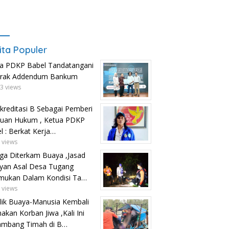
ita Populer
a PDKP Babel Tandatangani
trak Addendum Bankum
3 views
kreditasi B Sebagai Pemberi
uan Hukum , Ketua PDKP
l : Berkat Kerja…
 views
ga Diterkam Buaya ,Jasad
yan Asal Desa Tugang
mukan Dalam Kondisi Ta…
 views
lik Buaya-Manusia Kembali
kan Korban Jiwa ,Kali Ini
ambang Timah di B…