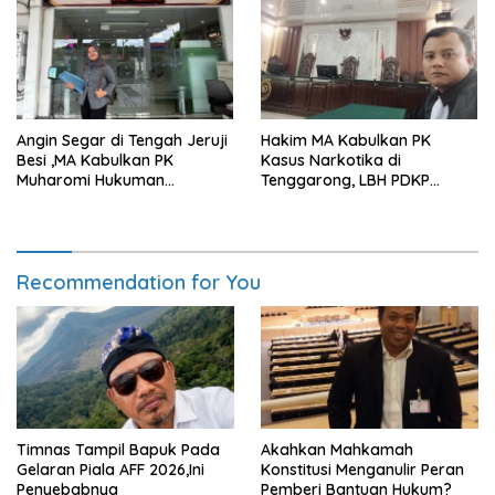
Angin Segar di Tengah Jeruji
Hakim MA Kabulkan PK
Besi ,MA Kabulkan PK
Kasus Narkotika di
Muharomi Hukuman
Tenggarong, LBH PDKP
Dikurangi Dua Tahun
Kaltim: Keputusan yang
Sangat Bijak dan
Berkeadilan
Recommendation for You
Timnas Tampil Bapuk Pada
Akahkan Mahkamah
Gelaran Piala AFF 2026,Ini
Konstitusi Menganulir Peran
Penyebabnya
Pemberi Bantuan Hukum?