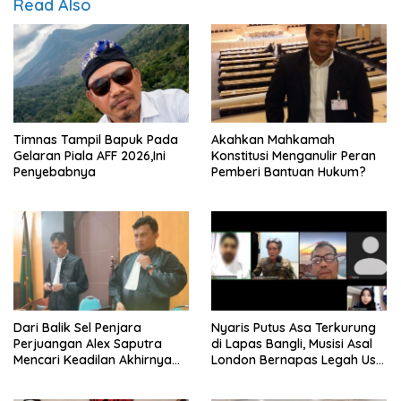
Read Also
Timnas Tampil Bapuk Pada
Akahkan Mahkamah
Gelaran Piala AFF 2026,Ini
Konstitusi Menganulir Peran
Penyebabnya
Pemberi Bantuan Hukum?
Dari Balik Sel Penjara
Nyaris Putus Asa Terkurung
Perjuangan Alex Saputra
di Lapas Bangli, Musisi Asal
Mencari Keadilan Akhirnya
London Bernapas Legah Usai
Terjawab!
Upaya PK Dikabulkan MA