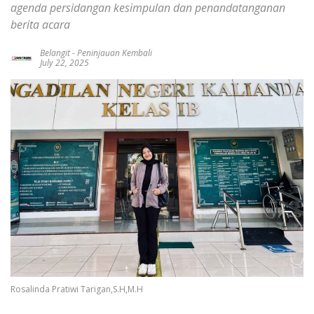
agenda persidangan kesimpulan dan penandatanganan
berita acara
Belangit
-
Peninjauan Kembali
July 22, 2025
Rosalinda Pratiwi Tarigan,S.H,M.H