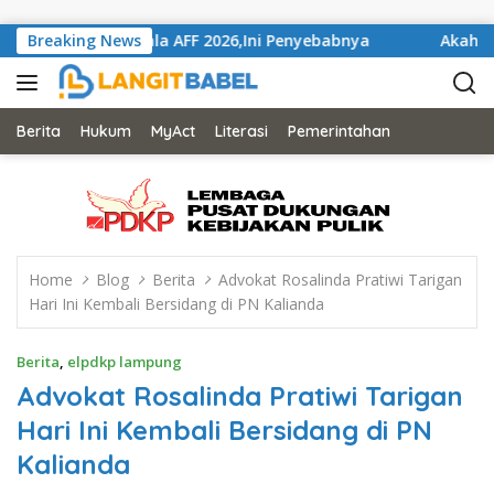
Skip to content
Gelaran Piala AFF 2026,Ini Penyebabnya
Breaking News
Akahkan Mahk
Berita
Hukum
MyAct
Literasi
Pemerintahan
Home
Blog
Berita
Advokat Rosalinda Pratiwi Tarigan
Hari Ini Kembali Bersidang di PN Kalianda
Berita
,
elpdkp lampung
Advokat Rosalinda Pratiwi Tarigan
Hari Ini Kembali Bersidang di PN
Kalianda