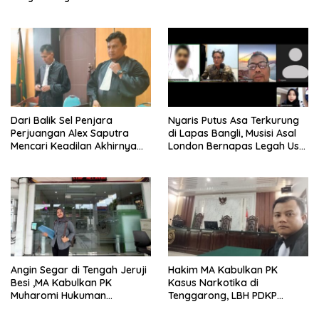
Dari Balik Sel Penjara
Nyaris Putus Asa Terkurung
Perjuangan Alex Saputra
di Lapas Bangli, Musisi Asal
Mencari Keadilan Akhirnya
London Bernapas Legah Usai
Terjawab!
Upaya PK Dikabulkan MA
Angin Segar di Tengah Jeruji
Hakim MA Kabulkan PK
Besi ,MA Kabulkan PK
Kasus Narkotika di
Muharomi Hukuman
Tenggarong, LBH PDKP
Dikurangi Dua Tahun
Kaltim: Keputusan yang