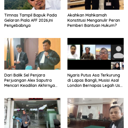
Timnas Tampil Bapuk Pada
Akahkan Mahkamah
Gelaran Piala AFF 2026,Ini
Konstitusi Menganulir Peran
Penyebabnya
Pemberi Bantuan Hukum?
Dari Balik Sel Penjara
Nyaris Putus Asa Terkurung
Perjuangan Alex Saputra
di Lapas Bangli, Musisi Asal
Mencari Keadilan Akhirnya
London Bernapas Legah Usai
Terjawab!
Upaya PK Dikabulkan MA