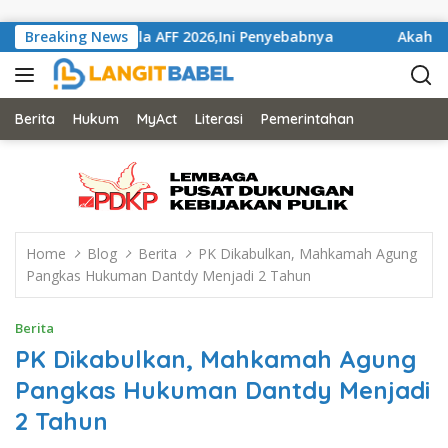
Skip to content
 Gelaran Piala AFF 2026,Ini Penyebabnya
Breaking News
Akahkan Mah
Berita
Hukum
MyAct
Literasi
Pemerintahan
Home
Blog
Berita
PK Dikabulkan, Mahkamah Agung
Pangkas Hukuman Dantdy Menjadi 2 Tahun
Berita
PK Dikabulkan, Mahkamah Agung
Pangkas Hukuman Dantdy Menjadi
2 Tahun