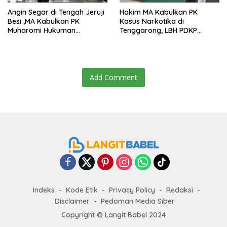
Angin Segar di Tengah Jeruji
Hakim MA Kabulkan PK
Besi ,MA Kabulkan PK
Kasus Narkotika di
Muharomi Hukuman
Tenggarong, LBH PDKP
Dikurangi Dua Tahun
Kaltim: Keputusan yang
Sangat Bijak dan
Berkeadilan
Add Comment
Indeks
Kode Etik
Privacy Policy
Redaksi
Disclaimer
Pedoman Media Siber
Copyright ©
Langit Babel
2024