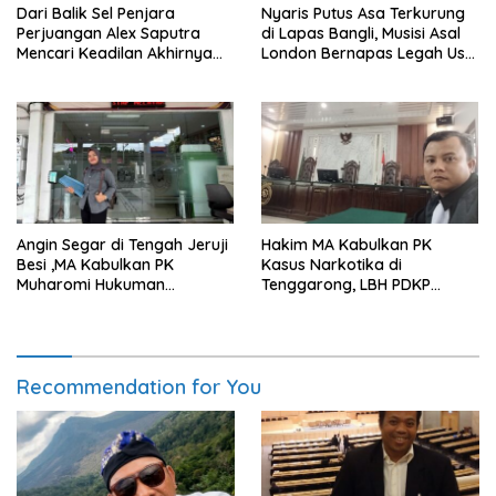
Dari Balik Sel Penjara
Nyaris Putus Asa Terkurung
Perjuangan Alex Saputra
di Lapas Bangli, Musisi Asal
Mencari Keadilan Akhirnya
London Bernapas Legah Usai
Terjawab!
Upaya PK Dikabulkan MA
Angin Segar di Tengah Jeruji
Hakim MA Kabulkan PK
Besi ,MA Kabulkan PK
Kasus Narkotika di
Muharomi Hukuman
Tenggarong, LBH PDKP
Dikurangi Dua Tahun
Kaltim: Keputusan yang
Sangat Bijak dan
Berkeadilan
Recommendation for You