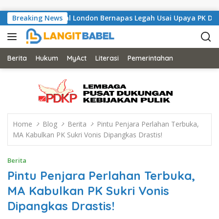
Skip to content
 Musisi Asal London Bernapas Legah Usai Upaya PK Dikabulkan 
Breaking News
Berita
Hukum
MyAct
Literasi
Pemerintahan
Home
Blog
Berita
Pintu Penjara Perlahan Terbuka,
MA Kabulkan PK Sukri Vonis Dipangkas Drastis!
Berita
Pintu Penjara Perlahan Terbuka,
MA Kabulkan PK Sukri Vonis
Dipangkas Drastis!