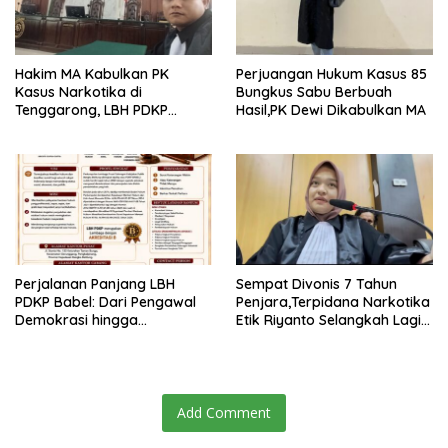
Hakim MA Kabulkan PK
Perjuangan Hukum Kasus 85
Kasus Narkotika di
Bungkus Sabu Berbuah
Tenggarong, LBH PDKP
Hasil,PK Dewi Dikabulkan MA
Kaltim: Keputusan yang
Sangat Bijak dan
Berkeadilan
Perjalanan Panjang LBH
Sempat Divonis 7 Tahun
PDKP Babel: Dari Pengawal
Penjara,Terpidana Narkotika
Demokrasi hingga
Etik Riyanto Selangkah Lagi
Transformasi Layanan
Bebas Usai PK Dikabulkan
Bantuan Hukum Nasional
MA
Add Comment