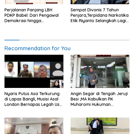
Perjalanan Panjang LBH
Sempat Divonis 7 Tahun
PDKP Babel: Dari Pengawal
Penjara,Terpidana Narkotika
Demokrasi hingga
Etik Riyanto Selangkah Lagi
Transformasi Layanan
Bebas Usai PK Dikabulkan
Bantuan Hukum Nasional
MA
Recommendation for You
Nyaris Putus Asa Terkurung
Angin Segar di Tengah Jeruji
di Lapas Bangli, Musisi Asal
Besi ,MA Kabulkan PK
London Bernapas Legah Usai
Muharomi Hukuman
Upaya PK Dikabulkan MA
Dikurangi Dua Tahun