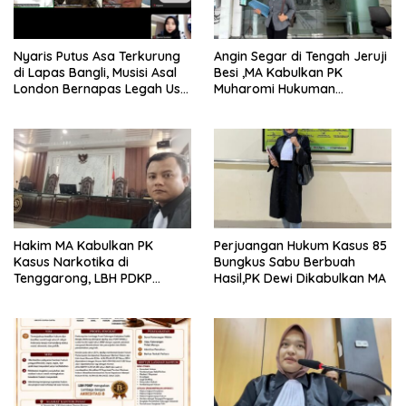
Nyaris Putus Asa Terkurung
Angin Segar di Tengah Jeruji
di Lapas Bangli, Musisi Asal
Besi ,MA Kabulkan PK
London Bernapas Legah Usai
Muharomi Hukuman
Upaya PK Dikabulkan MA
Dikurangi Dua Tahun
Hakim MA Kabulkan PK
Perjuangan Hukum Kasus 85
Kasus Narkotika di
Bungkus Sabu Berbuah
Tenggarong, LBH PDKP
Hasil,PK Dewi Dikabulkan MA
Kaltim: Keputusan yang
Sangat Bijak dan
Berkeadilan