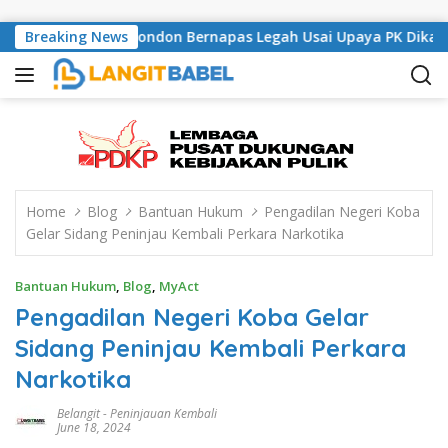
Skip to content
usisi Asal London Bernapas Legah Usai Upaya PK Dikabulkan MA
Breaking News
Home
Blog
Bantuan Hukum
Pengadilan Negeri Koba
Gelar Sidang Peninjau Kembali Perkara Narkotika
Bantuan Hukum
,
Blog
,
MyAct
Pengadilan Negeri Koba Gelar
Sidang Peninjau Kembali Perkara
Narkotika
Belangit
-
Peninjauan Kembali
June 18, 2024