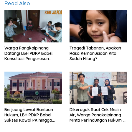
Read Also
Warga Pangkalpinang
Tragedi Tabanan, Apakah
Datangi LBH PDKP Babel,
Rasa Kemanusiaan Kita
Konsultasi Pengurusan
Sudah Hilang?
Pergantian Nama
Berjuang Lewat Bantuan
Dikeroyok Saat Cek Mesin
Hukum, LBH PDKP Babel
Air, Warga Pangkalpinang
Sukses Kawal PK hingga
Minta Perlindungan Hukum ke
Vonis Leni Dipangkas
LBH PDKP Babel