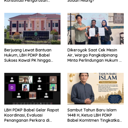
Konsultasi Pengurusan
Sudah Hilang?
Pergantian Nama
Berjuang Lewat Bantuan
Dikeroyok Saat Cek Mesin
Hukum, LBH PDKP Babel
Air, Warga Pangkalpinang
Sukses Kawal PK hingga
Minta Perlindungan Hukum ke
Vonis Leni Dipangkas
LBH PDKP Babel
LBH PDKP Babel Gelar Rapat
Sambut Tahun Baru Islam
Koordinasi, Evaluasi
1448 H, Ketua LBH PDKP
Penanganan Perkara di
Babel Komitmen Tingkatkan
Seluruh Cabang
Layanan Bantuan Hukum