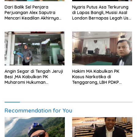
Dari Balik Sel Penjara
Nyaris Putus Asa Terkurung
Perjuangan Alex Saputra
di Lapas Bangli, Musisi Asal
Mencari Keadilan Akhirnya
London Bernapas Legah Usai
Terjawab!
Upaya PK Dikabulkan MA
Angin Segar di Tengah Jeruji
Hakim MA Kabulkan PK
Besi ,MA Kabulkan PK
Kasus Narkotika di
Muharomi Hukuman
Tenggarong, LBH PDKP
Dikurangi Dua Tahun
Kaltim: Keputusan yang
Sangat Bijak dan
Berkeadilan
Recommendation for You