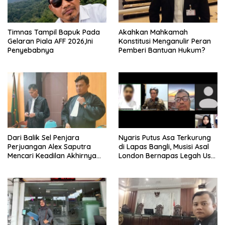
Timnas Tampil Bapuk Pada
Akahkan Mahkamah
Gelaran Piala AFF 2026,Ini
Konstitusi Menganulir Peran
Penyebabnya
Pemberi Bantuan Hukum?
Dari Balik Sel Penjara
Nyaris Putus Asa Terkurung
Perjuangan Alex Saputra
di Lapas Bangli, Musisi Asal
Mencari Keadilan Akhirnya
London Bernapas Legah Usai
Terjawab!
Upaya PK Dikabulkan MA