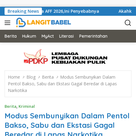
Skip to content
elaran Piala AFF 2026,Ini Penyebabnya
Breaking News
Akahkan Mahkam
Berita
Hukum
MyAct
Literasi
Pemerintahan
Home
Blog
Berita
Modus Sembunyikan Dalam
Pentol Bakso, Sabu dan Ekstasi Gagal Beredar di Lapas
Narkotika
Berita
,
Kriminal
Modus Sembunyikan Dalam Pentol
Bakso, Sabu dan Ekstasi Gagal
Beredar di Lapas Narkotika