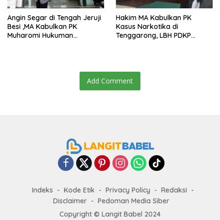
Angin Segar di Tengah Jeruji
Hakim MA Kabulkan PK
Besi ,MA Kabulkan PK
Kasus Narkotika di
Muharomi Hukuman
Tenggarong, LBH PDKP
Dikurangi Dua Tahun
Kaltim: Keputusan yang
Sangat Bijak dan
Berkeadilan
Add Comment
Indeks
Kode Etik
Privacy Policy
Redaksi
Disclaimer
Pedoman Media Siber
Copyright ©
Langit Babel
2024