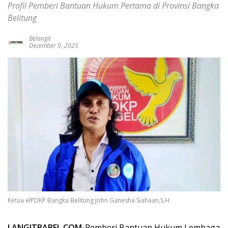
Profil Pemberi Bantuan Hukum Pertama di Provinsi Bangka
Belitung
Belangit
December 9, 2025
Ketua elPDKP Bangka Belitung John Ganesha Siahaan,S.H
LANGITBABEL.COM-
Pemberi Bantuan Hukum Lembaga