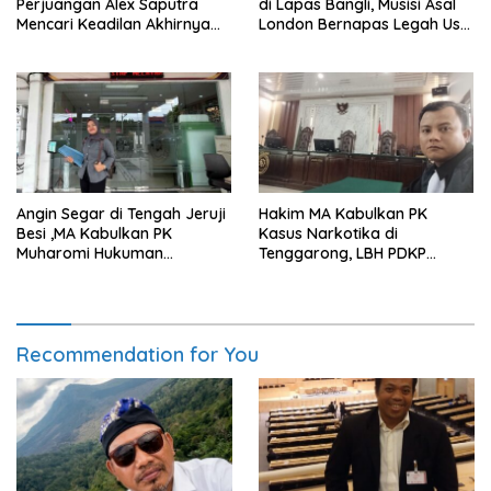
Perjuangan Alex Saputra
di Lapas Bangli, Musisi Asal
Mencari Keadilan Akhirnya
London Bernapas Legah Usai
Terjawab!
Upaya PK Dikabulkan MA
Angin Segar di Tengah Jeruji
Hakim MA Kabulkan PK
Besi ,MA Kabulkan PK
Kasus Narkotika di
Muharomi Hukuman
Tenggarong, LBH PDKP
Dikurangi Dua Tahun
Kaltim: Keputusan yang
Sangat Bijak dan
Berkeadilan
Recommendation for You