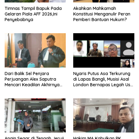
Timnas Tampil Bapuk Pada
Akahkan Mahkamah
Gelaran Piala AFF 2026,Ini
Konstitusi Menganulir Peran
Penyebabnya
Pemberi Bantuan Hukum?
Dari Balik Sel Penjara
Nyaris Putus Asa Terkurung
Perjuangan Alex Saputra
di Lapas Bangli, Musisi Asal
Mencari Keadilan Akhirnya
London Bernapas Legah Usai
Terjawab!
Upaya PK Dikabulkan MA
Angin Segar di Tengah Jeruji
Hakim MA Kabulkan PK