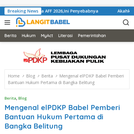
Skip to content
elaran Piala AFF 2026,Ini Penyebabnya
Breaking News
Akahkan Mahka
Berita
Hukum
MyAct
Literasi
Pemerintahan
Home
Blog
Berita
Mengenal elPDKP Babel Pemberi
Bantuan Hukum Pertama di Bangka Belitung
Berita
,
Blog
Mengenal elPDKP Babel Pemberi
Bantuan Hukum Pertama di
Bangka Belitung