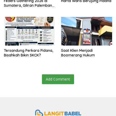
Feders Gathering 2026 di
Harta Waris Berujung Pidana
Sumatera, Giliran Palembang
Jadi Tuan Rumah
Tersandung Perkara Pidana,
Saat Klien Menjadi
Bisahkah Bikin SKCK?
Boomerang Hukum
Add Comment