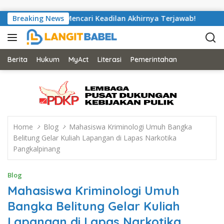
Skip to content
lex Saputra Mencari Keadilan Akhirnya Terjawab!
Breaking News
Nyaris
Berita
Hukum
MyAct
Literasi
Pemerintahan
Home
Blog
Mahasiswa Kriminologi Umuh Bangka
Belitung Gelar Kuliah Lapangan di Lapas Narkotika
Pangkalpinang
Blog
Mahasiswa Kriminologi Umuh
Bangka Belitung Gelar Kuliah
Lapangan di Lapas Narkotika