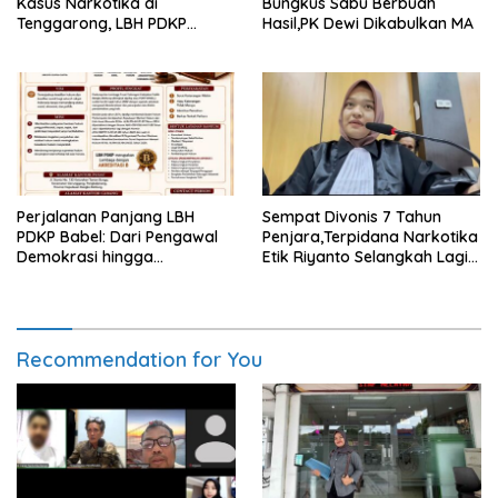
Kasus Narkotika di
Bungkus Sabu Berbuah
Tenggarong, LBH PDKP
Hasil,PK Dewi Dikabulkan MA
Kaltim: Keputusan yang
Sangat Bijak dan
Berkeadilan
Perjalanan Panjang LBH
Sempat Divonis 7 Tahun
PDKP Babel: Dari Pengawal
Penjara,Terpidana Narkotika
Demokrasi hingga
Etik Riyanto Selangkah Lagi
Transformasi Layanan
Bebas Usai PK Dikabulkan
Bantuan Hukum Nasional
MA
Recommendation for You