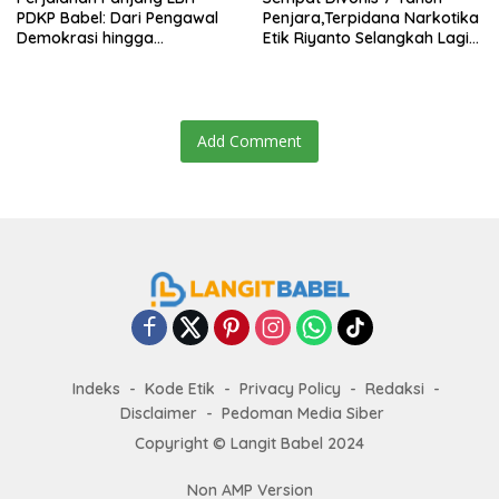
PDKP Babel: Dari Pengawal
Penjara,Terpidana Narkotika
Demokrasi hingga
Etik Riyanto Selangkah Lagi
Transformasi Layanan
Bebas Usai PK Dikabulkan
Bantuan Hukum Nasional
MA
Add Comment
Indeks
Kode Etik
Privacy Policy
Redaksi
Disclaimer
Pedoman Media Siber
Copyright ©
Langit Babel
2024
Non AMP Version