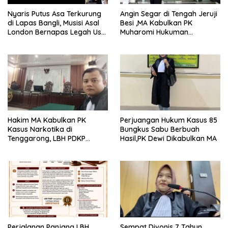
Nyaris Putus Asa Terkurung
Angin Segar di Tengah Jeruji
di Lapas Bangli, Musisi Asal
Besi ,MA Kabulkan PK
London Bernapas Legah Usai
Muharomi Hukuman
Upaya PK Dikabulkan MA
Dikurangi Dua Tahun
Hakim MA Kabulkan PK
Perjuangan Hukum Kasus 85
Kasus Narkotika di
Bungkus Sabu Berbuah
Tenggarong, LBH PDKP
Hasil,PK Dewi Dikabulkan MA
Kaltim: Keputusan yang
Sangat Bijak dan
Berkeadilan
Perjalanan Panjang LBH
Sempat Divonis 7 Tahun