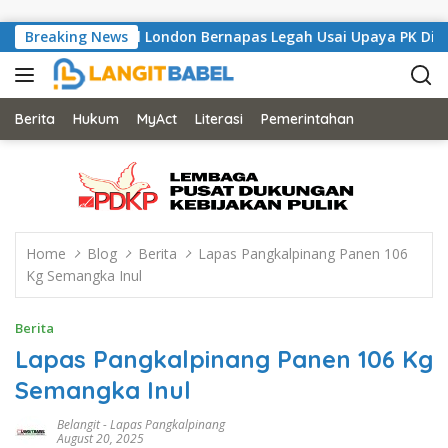
Skip to content
i, Musisi Asal London Bernapas Legah Usai Upaya PK Dikabulkan
Breaking News
Berita
Hukum
MyAct
Literasi
Pemerintahan
Home
Blog
Berita
Lapas Pangkalpinang Panen 106
Kg Semangka Inul
Berita
Lapas Pangkalpinang Panen 106 Kg
Semangka Inul
Belangit
-
Lapas Pangkalpinang
August 20, 2025