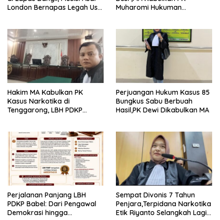
London Bernapas Legah Usai
Muharomi Hukuman
Upaya PK Dikabulkan MA
Dikurangi Dua Tahun
Hakim MA Kabulkan PK
Perjuangan Hukum Kasus 85
Kasus Narkotika di
Bungkus Sabu Berbuah
Tenggarong, LBH PDKP
Hasil,PK Dewi Dikabulkan MA
Kaltim: Keputusan yang
Sangat Bijak dan
Berkeadilan
Perjalanan Panjang LBH
Sempat Divonis 7 Tahun
PDKP Babel: Dari Pengawal
Penjara,Terpidana Narkotika
Demokrasi hingga
Etik Riyanto Selangkah Lagi