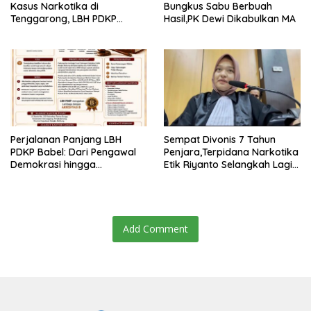
Kasus Narkotika di
Bungkus Sabu Berbuah
Tenggarong, LBH PDKP
Hasil,PK Dewi Dikabulkan MA
Kaltim: Keputusan yang
Sangat Bijak dan
Berkeadilan
Perjalanan Panjang LBH
Sempat Divonis 7 Tahun
PDKP Babel: Dari Pengawal
Penjara,Terpidana Narkotika
Demokrasi hingga
Etik Riyanto Selangkah Lagi
Transformasi Layanan
Bebas Usai PK Dikabulkan
Bantuan Hukum Nasional
MA
Add Comment