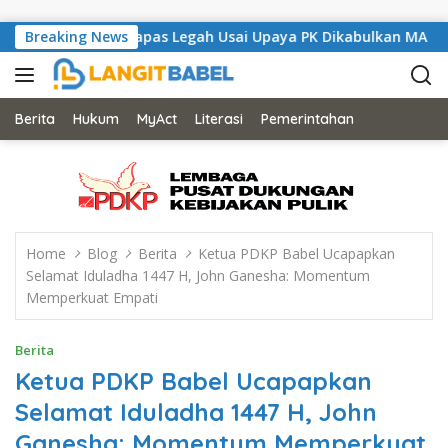
Skip to content
l London Bernapas Legah Usai Upaya PK Dikabulkan MA
Breaking News
A
Berita
Hukum
MyAct
Literasi
Pemerintahan
Home
Blog
Berita
Ketua PDKP Babel Ucapapkan
Selamat Iduladha 1447 H, John Ganesha: Momentum
Memperkuat Empati
Berita
Ketua PDKP Babel Ucapapkan
Selamat Iduladha 1447 H, John
Ganesha: Momentum Memperkuat