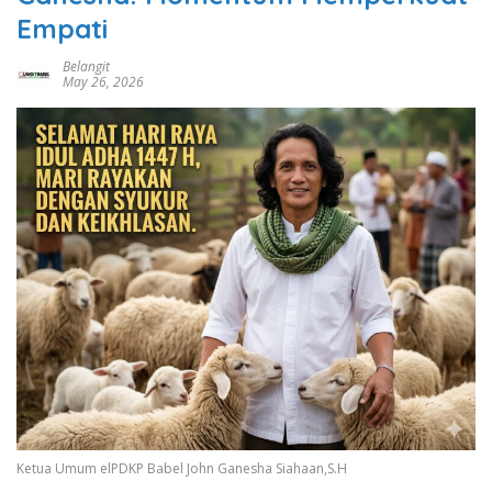
Empati
Belangit
May 26, 2026
Ketua Umum elPDKP Babel John Ganesha Siahaan,S.H