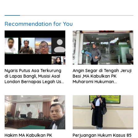
Transformasi Layanan
Bebas Usai PK Dikabulkan
Bantuan Hukum Nasional
MA
Recommendation for You
Nyaris Putus Asa Terkurung
Angin Segar di Tengah Jeruji
di Lapas Bangli, Musisi Asal
Besi ,MA Kabulkan PK
London Bernapas Legah Usai
Muharomi Hukuman
Upaya PK Dikabulkan MA
Dikurangi Dua Tahun
Hakim MA Kabulkan PK
Perjuangan Hukum Kasus 85