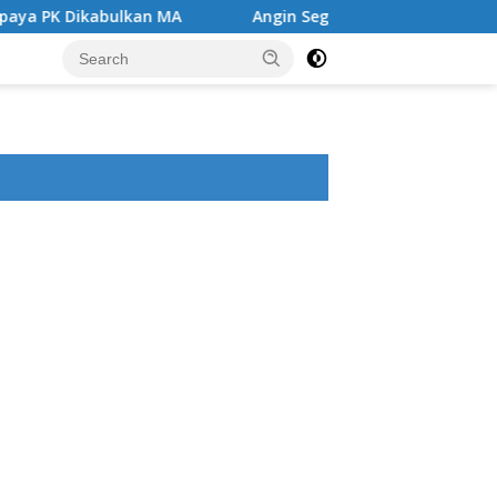
bulkan MA
Angin Segar di Tengah Jeruji Besi ,MA Kabu