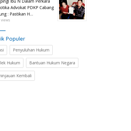
ingi Ibu N Dalam Perkara
otika Advokat PDKP Cabang
tung : Pastikan H…
 views
ik Populer
asi
Penyuluhan Hukum
lek Hukum
Bantuan Hukum Negara
ninjauan Kembali