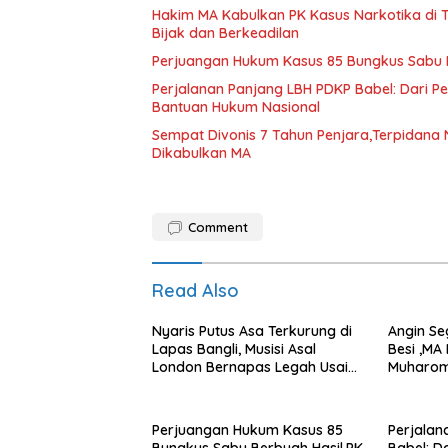
Hakim MA Kabulkan PK Kasus Narkotika di 
Bijak dan Berkeadilan
Perjuangan Hukum Kasus 85 Bungkus Sabu B
Perjalanan Panjang LBH PDKP Babel: Dari 
Bantuan Hukum Nasional
Sempat Divonis 7 Tahun Penjara,Terpidana N
Dikabulkan MA
Comment
Read Also
Nyaris Putus Asa Terkurung di
Angin Se
Lapas Bangli, Musisi Asal
Besi ,MA
London Bernapas Legah Usai
Muharom
Upaya PK Dikabulkan MA
Dua Tah
Perjuangan Hukum Kasus 85
Perjalan