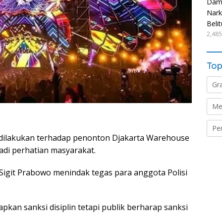
Damp
Nark
Beli
2,485
Top
Gr
Me
Pe
dilakukan terhadap penonton Djakarta Warehouse
adi perhatian masyarakat.
 Sigit Prabowo menindak tegas para anggota Polisi
kan sanksi disiplin tetapi publik berharap sanksi