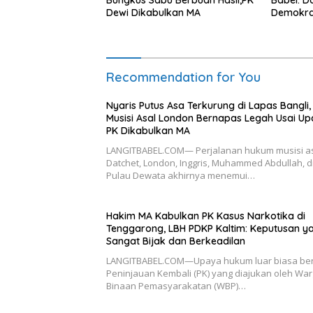
Bungkus Sabu Berbuah Hasil,PK
Babel: D
Dewi Dikabulkan MA
Demokra
Transfo
Bantuan
Recommendation for You
Nyaris Putus Asa Terkurung di Lapas Bangli,
Musisi Asal London Bernapas Legah Usai U
PK Dikabulkan MA
LANGITBABEL.COM— Perjalanan hukum musisi a
Datchet, London, Inggris, Muhammed Abdullah, d
Pulau Dewata akhirnya menemui…
Hakim MA Kabulkan PK Kasus Narkotika di
Tenggarong, LBH PDKP Kaltim: Keputusan y
Sangat Bijak dan Berkeadilan
LANGITBABEL.COM—Upaya hukum luar biasa be
Peninjauan Kembali (PK) yang diajukan oleh Wa
Binaan Pemasyarakatan (WBP)…