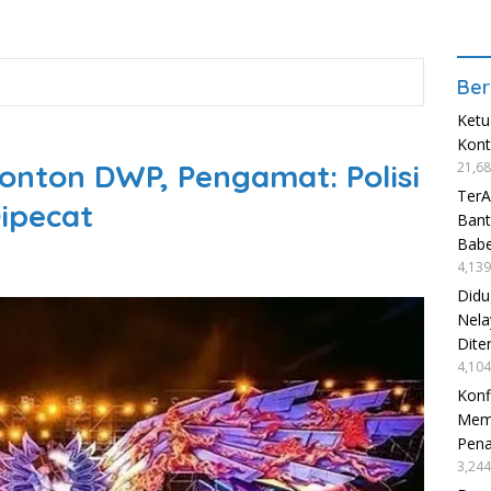
Ber
Ketu
Kon
nton DWP, Pengamat: Polisi
21,68
TerA
Dipecat
Bant
Babe
4,139
Didu
Nela
Dite
4,104
Konf
Mema
Pen
3,244