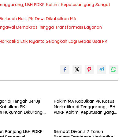
Tenggarong, LBH PDKP Kaltim: Keputusan yang Sangat
erbuah Hasil,PK Dewi Dikabulkan MA
Pengawal Demokrasi hingga Transformasi Layanan
arkotika Etik Riyanto Selangkah Lagi Bebas Usai PK
gar di Tengah Jeruji
Hakim MA Kabulkan PK Kasus
 Kabulkan PK
Narkotika di Tenggarong, LBH
i Hukuman Dikurangi
PDKP Kaltim: Keputusan yang
un
Sangat Bijak dan Berkeadilan
an Panjang LBH PDKP
Sempat Divonis 7 Tahun