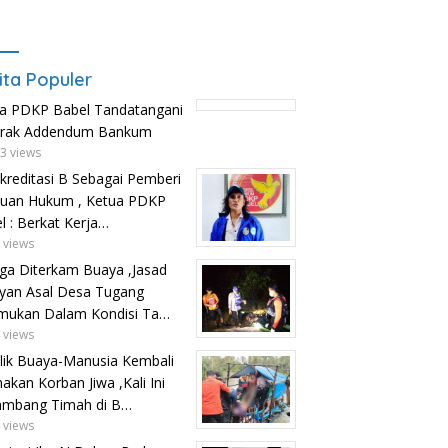
ita Populer
a PDKP Babel Tandatangani
trak Addendum Bankum
3 views
kreditasi B Sebagai Pemberi
uan Hukum , Ketua PDKP
l : Berkat Kerja…
 views
ga Diterkam Buaya ,Jasad
yan Asal Desa Tugang
mukan Dalam Kondisi Ta…
 views
lik Buaya-Manusia Kembali
kan Korban Jiwa ,Kali Ini
ambang Timah di B…
 views