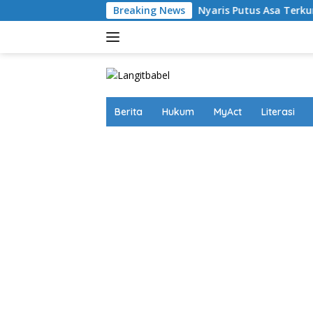
Skip
Breaking News
Nyaris Putus Asa Terkurung di Lapas 
to
content
Berita
Hukum
MyAct
Literasi