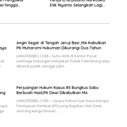
ari Pengawal
Penjara,Terpidana Narkotika
si hingga
Etik Riyanto Selangkah Lagi
rmasi Layanan
Bebas Usai PK Dikabulkan MA
 Hukum Nasional
Angin Segar di Tengah Jeruji Besi ,MA Kabulkan
paya
PK Muharomi Hukuman Dikurangi Dua Tahun
LANGITBABEL.COM—Suhu terik di Kantor Pusat
sal
Lembaga Dukungan Kebijakan Publik Palembang atau
i
dikenal publik sebagai (LBH…
Perjuangan Hukum Kasus 85 Bungkus Sabu
ang
Berbuah Hasil,PK Dewi Dikabulkan MA
LANGITBABEL.COM—-Upaya hukum luar biasa berupa
rupa
Peninjauan Kembali (PK) yang diajukan oleh Dewi,
rga
seorang warga binaan…