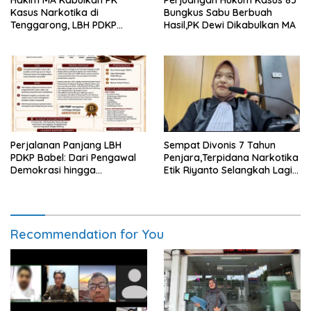
Kasus Narkotika di
Bungkus Sabu Berbuah
Tenggarong, LBH PDKP
Hasil,PK Dewi Dikabulkan MA
Kaltim: Keputusan yang
Sangat Bijak dan
Berkeadilan
Perjalanan Panjang LBH
Sempat Divonis 7 Tahun
PDKP Babel: Dari Pengawal
Penjara,Terpidana Narkotika
Demokrasi hingga
Etik Riyanto Selangkah Lagi
Transformasi Layanan
Bebas Usai PK Dikabulkan
Bantuan Hukum Nasional
MA
Recommendation for You