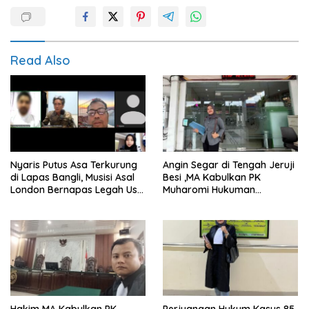
Read Also
Nyaris Putus Asa Terkurung
Angin Segar di Tengah Jeruji
di Lapas Bangli, Musisi Asal
Besi ,MA Kabulkan PK
London Bernapas Legah Usai
Muharomi Hukuman
Upaya PK Dikabulkan MA
Dikurangi Dua Tahun
Hakim MA Kabulkan PK
Perjuangan Hukum Kasus 85