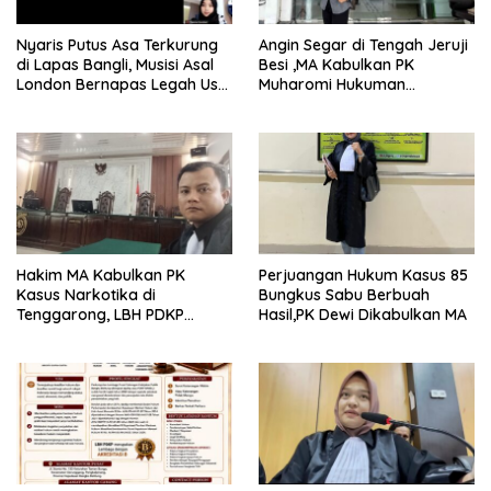
Nyaris Putus Asa Terkurung
Angin Segar di Tengah Jeruji
di Lapas Bangli, Musisi Asal
Besi ,MA Kabulkan PK
London Bernapas Legah Usai
Muharomi Hukuman
Upaya PK Dikabulkan MA
Dikurangi Dua Tahun
Hakim MA Kabulkan PK
Perjuangan Hukum Kasus 85
Kasus Narkotika di
Bungkus Sabu Berbuah
Tenggarong, LBH PDKP
Hasil,PK Dewi Dikabulkan MA
Kaltim: Keputusan yang
Sangat Bijak dan
Berkeadilan