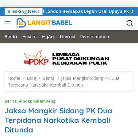
Skip to content
, Musisi Asal London Bernapas Legah Usai Upaya PK Dikabulkan
Breaking News
Berita
Hukum
MyAct
Literasi
Pemerintahan
Home
Blog
Berita
Jaksa Mangkir Sidang PK Dua
Terpidana Narkotika Kembali Ditunda
Berita
,
elpdkp palembang
Jaksa Mangkir Sidang PK Dua
Terpidana Narkotika Kembali
Ditunda