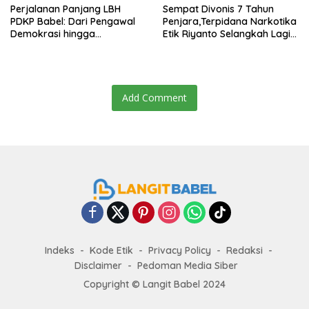
Perjalanan Panjang LBH
Sempat Divonis 7 Tahun
PDKP Babel: Dari Pengawal
Penjara,Terpidana Narkotika
Demokrasi hingga
Etik Riyanto Selangkah Lagi
Transformasi Layanan
Bebas Usai PK Dikabulkan
Bantuan Hukum Nasional
MA
Add Comment
Indeks
Kode Etik
Privacy Policy
Redaksi
Disclaimer
Pedoman Media Siber
Copyright ©
Langit Babel
2024