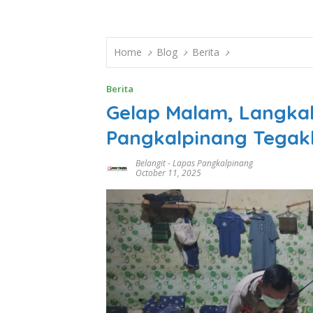
Home
Blog
Berita
Berita
Gelap Malam, Langka
Pangkalpinang Tegak
Belangit
-
Lapas Pangkalpinang
October 11, 2025