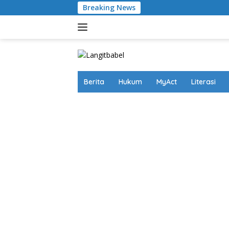
Skip
Breaking News
Dari Balik Sel Pe
to
content
Berita
Hukum
MyAct
Literasi