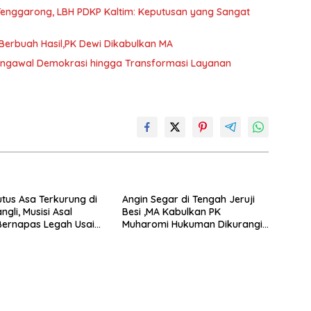
Tenggarong, LBH PDKP Kaltim: Keputusan yang Sangat
erbuah Hasil,PK Dewi Dikabulkan MA
Pengawal Demokrasi hingga Transformasi Layanan
utus Asa Terkurung di
Angin Segar di Tengah Jeruji
gli, Musisi Asal
Besi ,MA Kabulkan PK
Bernapas Legah Usai
Muharomi Hukuman Dikurangi
K Dikabulkan MA
Dua Tahun