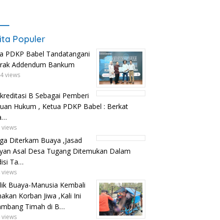
ita Populer
a PDKP Babel Tandatangani
trak Addendum Bankum
4 views
kreditasi B Sebagai Pemberi
uan Hukum , Ketua PDKP Babel : Berkat
a…
 views
ga Diterkam Buaya ,Jasad
yan Asal Desa Tugang Ditemukan Dalam
isi Ta…
 views
lik Buaya-Manusia Kembali
kan Korban Jiwa ,Kali Ini
ambang Timah di B…
 views