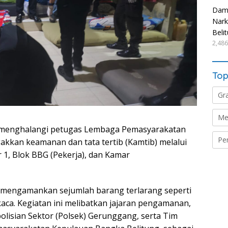
Damp
Nark
Beli
2,486
Top
Gr
Me
 menghalangi petugas Lembaga Pemasyarakatan
Pe
akkan keamanan dan tata tertib (Kamtib) melalui
 1, Blok BBG (Pekerja), dan Kamar
il mengamankan sejumlah barang terlarang seperti
n kaca. Kegiatan ini melibatkan jajaran pengamanan,
olisian Sektor (Polsek) Gerunggang, serta Tim