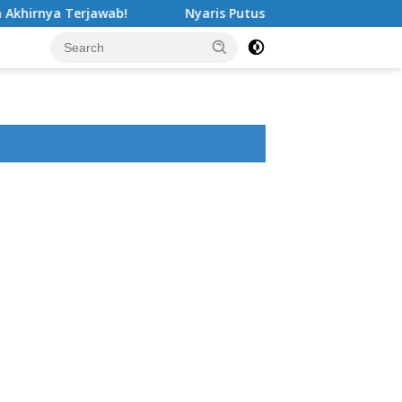
ab!
Nyaris Putus Asa Terkurung di Lapas Bangli, Musis