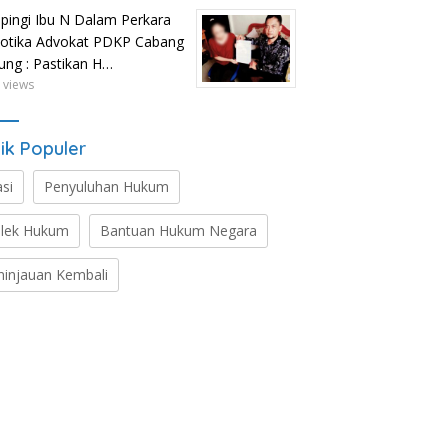
ingi Ibu N Dalam Perkara
otika Advokat PDKP Cabang
tung : Pastikan H…
 views
ik Populer
asi
Penyuluhan Hukum
lek Hukum
Bantuan Hukum Negara
ninjauan Kembali