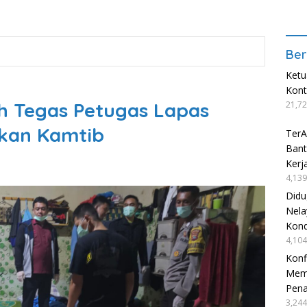
Ber
Ketu
Kon
h Tegas Petugas Lapas
21,72
kan Kamtib
TerA
Bant
Kerj
4,139
Didu
Nela
Kond
4,104
Konf
Mema
Pen
3,244