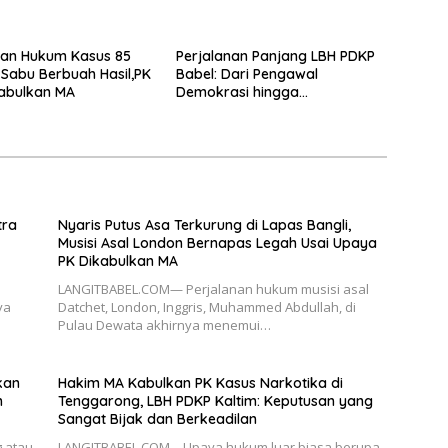
gan Hukum Kasus 85
Perjalanan Panjang LBH PDKP
Sabu Berbuah Hasil,PK
Babel: Dari Pengawal
abulkan MA
Demokrasi hingga
Transformasi Layanan
Bantuan Hukum Nasional
tra
Nyaris Putus Asa Terkurung di Lapas Bangli,
Musisi Asal London Bernapas Legah Usai Upaya
PK Dikabulkan MA
LANGITBABEL.COM— Perjalanan hukum musisi asal
ya
Datchet, London, Inggris, Muhammed Abdullah, di
Pulau Dewata akhirnya menemui…
kan
Hakim MA Kabulkan PK Kasus Narkotika di
n
Tenggarong, LBH PDKP Kaltim: Keputusan yang
Sangat Bijak dan Berkeadilan
 atau
LANGITBABEL.COM—Upaya hukum luar biasa berupa