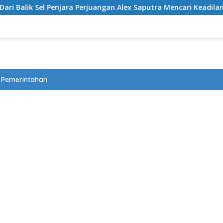
njara Perjuangan Alex Saputra Mencari Keadilan Akhirnya Terjaw
Pemerintahan