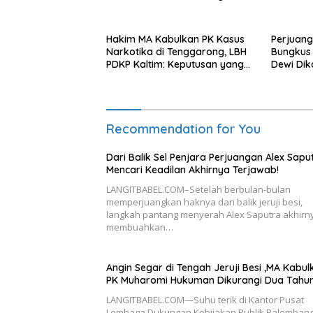
Terjawab!
Hakim MA Kabulkan PK Kasus
Perjuan
Narkotika di Tenggarong, LBH
Bungkus 
PDKP Kaltim: Keputusan yang
Dewi Dik
Sangat Bijak dan Berkeadilan
Recommendation for You
Dari Balik Sel Penjara Perjuangan Alex Sapu
Mencari Keadilan Akhirnya Terjawab!
LANGITBABEL.COM–Setelah berbulan-bulan
memperjuangkan haknya dari balik jeruji besi,
langkah pantang menyerah Alex Saputra akhirn
membuahkan…
Angin Segar di Tengah Jeruji Besi ,MA Kabul
PK Muharomi Hukuman Dikurangi Dua Tahu
LANGITBABEL.COM—Suhu terik di Kantor Pusat
Lembaga Dukungan Kebijakan Publik Palembang