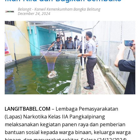
Belangit
-
Kanwil Kemenkumham Bangka Belitung
December 24, 2024
LANGITBABEL.COM
– Lembaga Pemasyarakatan
(Lapas) Narkotika Kelas IIA Pangkalpinang
melaksanakan kegiatan panen raya dan pemberian
bantuan sosial kepada warga binaan, keluarga warga
binaan, dan masyarakat sekitar ,Selasa (24/12/2024).