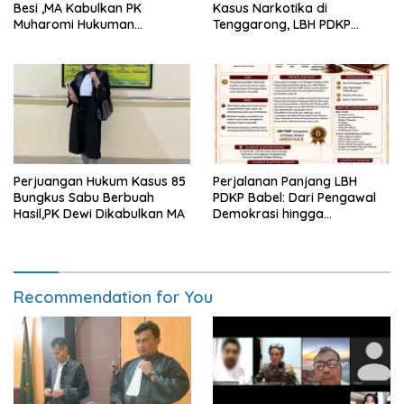
Besi ,MA Kabulkan PK
Kasus Narkotika di
Muharomi Hukuman
Tenggarong, LBH PDKP
Dikurangi Dua Tahun
Kaltim: Keputusan yang
Sangat Bijak dan
Berkeadilan
Perjuangan Hukum Kasus 85
Perjalanan Panjang LBH
Bungkus Sabu Berbuah
PDKP Babel: Dari Pengawal
Hasil,PK Dewi Dikabulkan MA
Demokrasi hingga
Transformasi Layanan
Bantuan Hukum Nasional
Recommendation for You