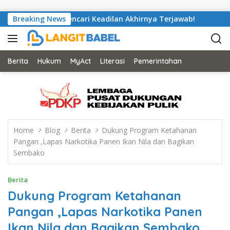
Skip to content
ex Saputra Mencari Keadilan Akhirnya Terjawab!
Breaking News
Nyaris 
Berita
Hukum
MyAct
Literasi
Pemerintahan
Home
Blog
Berita
Dukung Program Ketahanan
Pangan ,Lapas Narkotika Panen Ikan Nila dan Bagikan
Sembako
Berita
Dukung Program Ketahanan
Pangan ,Lapas Narkotika Panen
Ikan Nila dan Bagikan Sembako