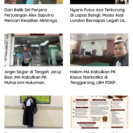
Dari Balik Sel Penjara
Nyaris Putus Asa Terkurung
Perjuangan Alex Saputra
di Lapas Bangli, Musisi Asal
Mencari Keadilan Akhirnya
London Bernapas Legah Usai
Terjawab!
Upaya PK Dikabulkan MA
Angin Segar di Tengah Jeruji
Hakim MA Kabulkan PK
Besi ,MA Kabulkan PK
Kasus Narkotika di
Muharomi Hukuman
Tenggarong, LBH PDKP
Dikurangi Dua Tahun
Kaltim: Keputusan yang
Sangat Bijak dan
Berkeadilan