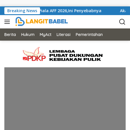
Skip to content
k Pada Gelaran Piala AFF 2026,Ini Penyebabnya
Breaking News
Akahka
Berita
Hukum
MyAct
Literasi
Pemerintahan