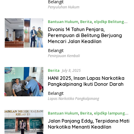
Belangit
Penyuluhan Hukum
Bantuan Hukum
,
Berita
,
elpdkp Belitung
July 10, 2025
Divonis 14 Tahun Penjara,
Perempuan di Belitung Berjuang
Mencari Jalan Keadilan
Belangit
Peninjauan Kembali
Berita
July 8, 2025
HANI 2025, Insan Lapas Narkotika
Pangkalpinang Ikuti Donor Darah
Belangit
Lapas Narkotika Pangkalpinang
Bantuan Hukum
,
Berita
,
elpdkp lampung
July 8, 2025
Jalan Panjang Eddy, Terpidana Mati
Narkotika Menanti Keadilan