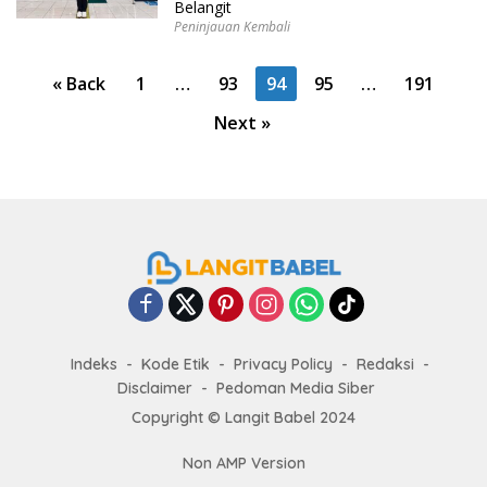
Belangit
Peninjauan Kembali
P
« Back
1
…
93
94
95
…
191
o
Next »
s
t
s
p
a
g
i
n
Indeks
Kode Etik
Privacy Policy
Redaksi
a
Disclaimer
Pedoman Media Siber
t
Copyright ©
Langit Babel
2024
i
Non AMP Version
o