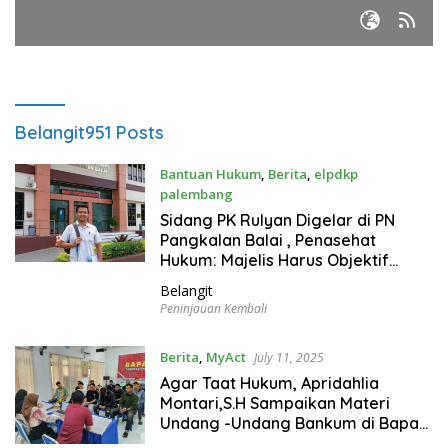
Belangit
951 Posts
Bantuan Hukum
,
Berita
,
elpdkp
palembang
July 11, 2025
Sidang PK Rulyan Digelar di PN
Pangkalan Balai , Penasehat
Hukum: Majelis Harus Objektif
Memutuskan Perkara
Belangit
Peninjauan Kembali
Berita
,
MyAct
July 11, 2025
Agar Taat Hukum, Apridahlia
Montari,S.H Sampaikan Materi
Undang -Undang Bankum di Bapas
Pangkalpinang