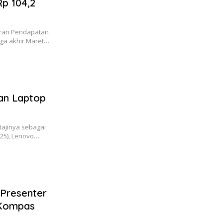
Rp 104,2
aran Pendapatan
gga akhir Maret…
tan Laptop
ajinya sebagai
025), Lenovo…
 Presenter
 Kompas