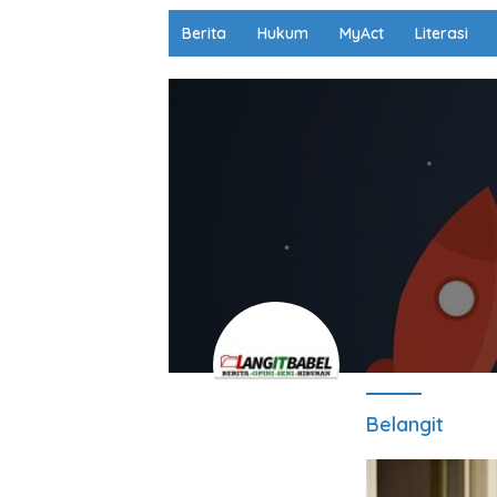
Berita
Hukum
MyAct
Literasi
Belangit