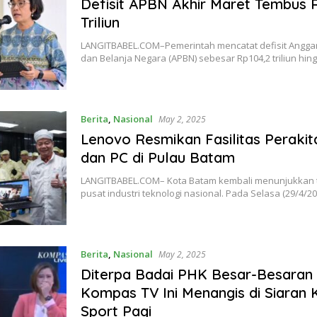
Defisit APBN Akhir Maret Tembus 
Triliun
LANGITBABEL.COM–Pemerintah mencatat defisit Angg
dan Belanja Negara (APBN) sebesar Rp104,2 triliun hin
Berita
,
Nasional
May 2, 2025
Lenovo Resmikan Fasilitas Peraki
dan PC di Pulau Batam
LANGITBABEL.COM– Kota Batam kembali menunjukkan t
pusat industri teknologi nasional. Pada Selasa (29/4/2
Berita
,
Nasional
May 2, 2025
Diterpa Badai PHK Besar-Besaran
Kompas TV Ini Menangis di Siaran
Sport Pagi