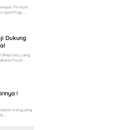
Kompas TV resmi
s Sport Pagi,…
ji Dukung
al
l (May Day), yang
akarta Pusat….
rinya !
ompok orang yang
lik…