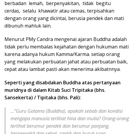
berbadan lemah, berpenyakitan, tidak begitu
cerdas, selalu khawatir atau cemas, terpisahkan
dengan orang yang dicintai, berusia pendek dan mati
dibunuh mahluk lain.
Menurut PMy Candra mengenai ajaran Buddha adalah
tidak perlu membalas kejahatan dengan hukuman mati
karena adanya hukum Kamma/Karma. setiap orang
yang melakukan perbuatan jahat atau perbuatan baik,
cepat atau lambat pasti akan menerima akibatnnya.
Seperti yang disabdakan Buddha atas pertanyaan
muridnya di dalam Kitab Suci Tripitaka (bhs.
Sansekerta) / Tipitaka (bhs. Pali):
…“Guru Gotama (Buddha), apakah sebab dan kondisi
mengapa manusia terlihat hina dan mulia? Orang-orang
terlihat berumur pendek dan berumur panjang,
berpenyakit dan sehat, cantik dan buruk rupa,