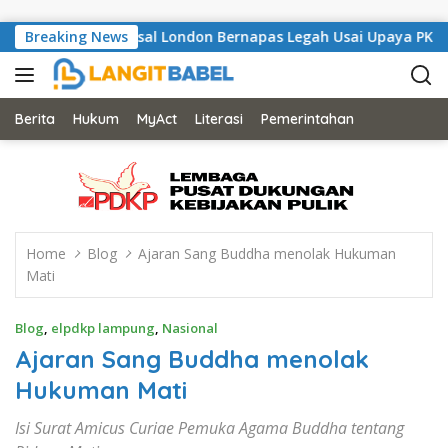
Skip to content
, Musisi Asal London Bernapas Legah Usai Upaya PK Dikabulkan 
Breaking News
Berita
Hukum
MyAct
Literasi
Pemerintahan
Home
Blog
Ajaran Sang Buddha menolak Hukuman
Mati
Blog
,
elpdkp lampung
,
Nasional
Ajaran Sang Buddha menolak
Hukuman Mati
Isi Surat Amicus Curiae Pemuka Agama Buddha tentang