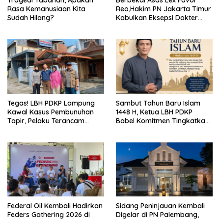
Rasa Kemanusiaan Kita
Reo,Hakim PN Jakarta Timur
Sudah Hilang?
Kabulkan Eksepsi Dokter
Tifa
Tegas! LBH PDKP Lampung
Sambut Tahun Baru Islam
Kawal Kasus Pembunuhan
1448 H, Ketua LBH PDKP
Tapir, Pelaku Terancam
Babel Komitmen Tingkatkan
Hukuman Berat
Layanan Bantuan Hukum
Federal Oil Kembali Hadirkan
Sidang Peninjauan Kembali
Feders Gathering 2026 di
Digelar di PN Palembang,