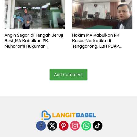
Angin Segar di Tengah Jeruji
Hakim MA Kabulkan PK
Besi ,MA Kabulkan PK
Kasus Narkotika di
Muharomi Hukuman
Tenggarong, LBH PDKP
Dikurangi Dua Tahun
Kaltim: Keputusan yang
Sangat Bijak dan
Berkeadilan
Add Comment