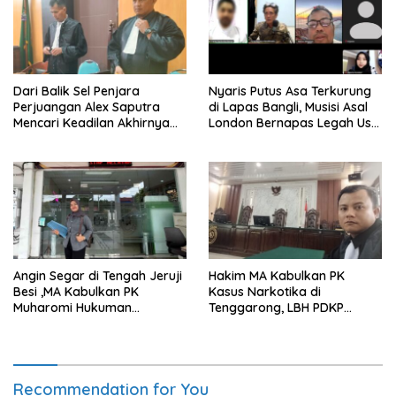
Dari Balik Sel Penjara
Nyaris Putus Asa Terkurung
Perjuangan Alex Saputra
di Lapas Bangli, Musisi Asal
Mencari Keadilan Akhirnya
London Bernapas Legah Usai
Terjawab!
Upaya PK Dikabulkan MA
Angin Segar di Tengah Jeruji
Hakim MA Kabulkan PK
Besi ,MA Kabulkan PK
Kasus Narkotika di
Muharomi Hukuman
Tenggarong, LBH PDKP
Dikurangi Dua Tahun
Kaltim: Keputusan yang
Sangat Bijak dan
Berkeadilan
Recommendation for You