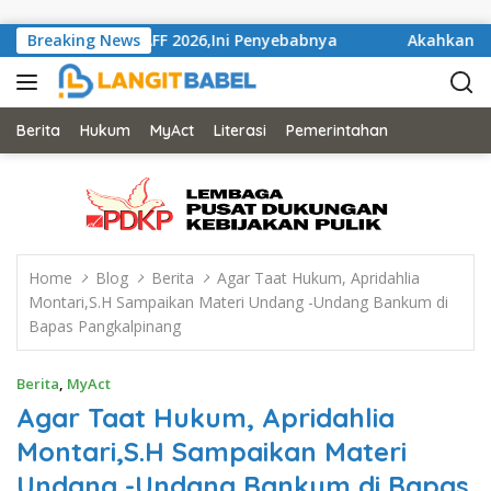
Skip to content
an Piala AFF 2026,Ini Penyebabnya
Breaking News
Akahkan Mahkamah 
Berita
Hukum
MyAct
Literasi
Pemerintahan
Home
Blog
Berita
Agar Taat Hukum, Apridahlia
Montari,S.H Sampaikan Materi Undang -Undang Bankum di
Bapas Pangkalpinang
Berita
,
MyAct
Agar Taat Hukum, Apridahlia
Montari,S.H Sampaikan Materi
Undang -Undang Bankum di Bapas