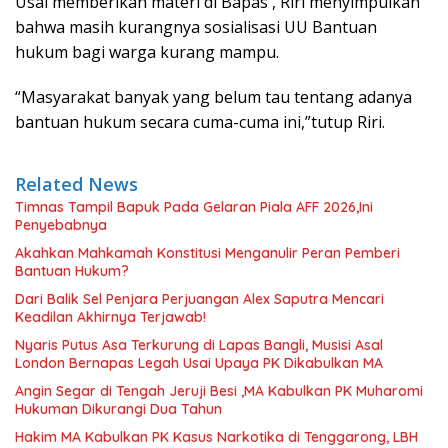
Usai memberikan materi di Bapas , Riri menyimpulkan
bahwa masih kurangnya sosialisasi UU Bantuan
hukum bagi warga kurang mampu.
“Masyarakat banyak yang belum tau tentang adanya
bantuan hukum secara cuma-cuma ini,”tutup Riri.
Related News
Timnas Tampil Bapuk Pada Gelaran Piala AFF 2026,Ini
Penyebabnya
Akahkan Mahkamah Konstitusi Menganulir Peran Pemberi
Bantuan Hukum?
Dari Balik Sel Penjara Perjuangan Alex Saputra Mencari
Keadilan Akhirnya Terjawab!
Nyaris Putus Asa Terkurung di Lapas Bangli, Musisi Asal
London Bernapas Legah Usai Upaya PK Dikabulkan MA
Angin Segar di Tengah Jeruji Besi ,MA Kabulkan PK Muharomi
Hukuman Dikurangi Dua Tahun
Hakim MA Kabulkan PK Kasus Narkotika di Tenggarong, LBH