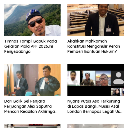
Timnas Tampil Bapuk Pada
Akahkan Mahkamah
Gelaran Piala AFF 2026,Ini
Konstitusi Menganulir Peran
Penyebabnya
Pemberi Bantuan Hukum?
Dari Balik Sel Penjara
Nyaris Putus Asa Terkurung
Perjuangan Alex Saputra
di Lapas Bangli, Musisi Asal
Mencari Keadilan Akhirnya
London Bernapas Legah Usai
Terjawab!
Upaya PK Dikabulkan MA