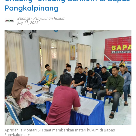
Pangkalpinang
Belangit
-
Penyuluhan Hukum
July 11, 2025
Apridahlia Montari,S.H saat memberikan materi hukum di Bapas
Pangkalpinang.