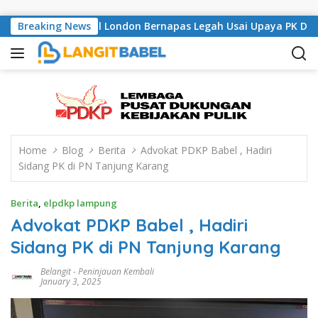
Skip to content
i, Musisi Asal London Bernapas Legah Usai Upaya PK Dikabulka
Breaking News
Home
Blog
Berita
Advokat PDKP Babel , Hadiri
Sidang PK di PN Tanjung Karang
Berita
,
elpdkp lampung
Advokat PDKP Babel , Hadiri
Sidang PK di PN Tanjung Karang
Belangit
-
Peninjauan Kembali
January 3, 2025