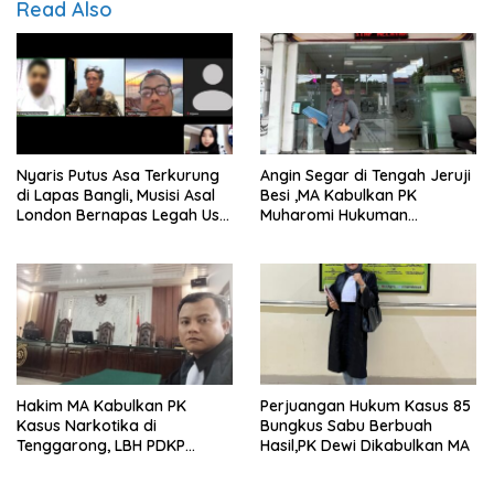
Read Also
Nyaris Putus Asa Terkurung
Angin Segar di Tengah Jeruji
di Lapas Bangli, Musisi Asal
Besi ,MA Kabulkan PK
London Bernapas Legah Usai
Muharomi Hukuman
Upaya PK Dikabulkan MA
Dikurangi Dua Tahun
Hakim MA Kabulkan PK
Perjuangan Hukum Kasus 85
Kasus Narkotika di
Bungkus Sabu Berbuah
Tenggarong, LBH PDKP
Hasil,PK Dewi Dikabulkan MA
Kaltim: Keputusan yang
Sangat Bijak dan