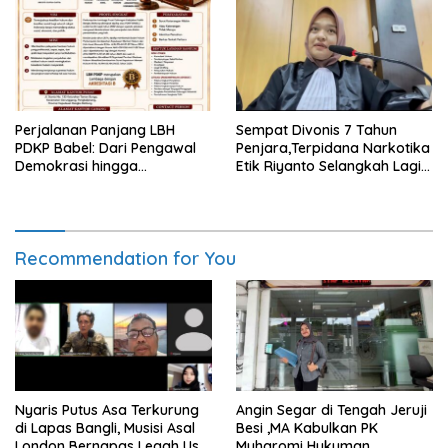
Berkeadilan
Perjalanan Panjang LBH
Sempat Divonis 7 Tahun
PDKP Babel: Dari Pengawal
Penjara,Terpidana Narkotika
Demokrasi hingga
Etik Riyanto Selangkah Lagi
Transformasi Layanan
Bebas Usai PK Dikabulkan
Bantuan Hukum Nasional
MA
Recommendation for You
Nyaris Putus Asa Terkurung
Angin Segar di Tengah Jeruji
di Lapas Bangli, Musisi Asal
Besi ,MA Kabulkan PK
London Bernapas Legah Usai
Muharomi Hukuman