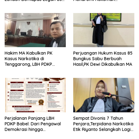
Upaya PK Dikabulkan MA
Dikurangi Dua Tahun
Hakim MA Kabulkan PK
Perjuangan Hukum Kasus 85
Kasus Narkotika di
Bungkus Sabu Berbuah
Tenggarong, LBH PDKP
Hasil,PK Dewi Dikabulkan MA
Kaltim: Keputusan yang
Sangat Bijak dan
Berkeadilan
Perjalanan Panjang LBH
Sempat Divonis 7 Tahun
PDKP Babel: Dari Pengawal
Penjara,Terpidana Narkotika
Demokrasi hingga
Etik Riyanto Selangkah Lagi
Transformasi Layanan
Bebas Usai PK Dikabulkan