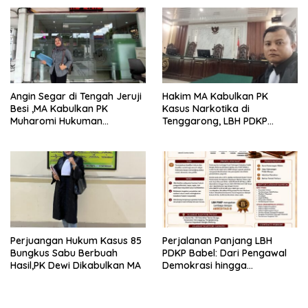
Angin Segar di Tengah Jeruji
Hakim MA Kabulkan PK
Besi ,MA Kabulkan PK
Kasus Narkotika di
Muharomi Hukuman
Tenggarong, LBH PDKP
Dikurangi Dua Tahun
Kaltim: Keputusan yang
Sangat Bijak dan
Berkeadilan
Perjuangan Hukum Kasus 85
Perjalanan Panjang LBH
Bungkus Sabu Berbuah
PDKP Babel: Dari Pengawal
Hasil,PK Dewi Dikabulkan MA
Demokrasi hingga
Transformasi Layanan
Bantuan Hukum Nasional