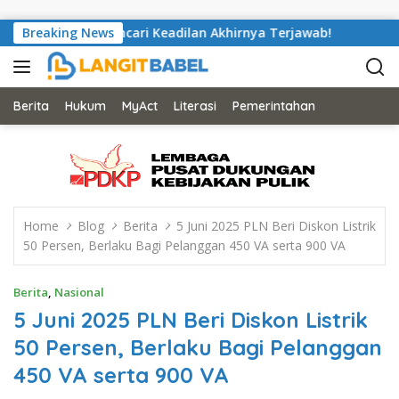
Skip to content
lex Saputra Mencari Keadilan Akhirnya Terjawab!
Breaking News
Nyaris 
Berita
Hukum
MyAct
Literasi
Pemerintahan
Home
Blog
Berita
5 Juni 2025 PLN Beri Diskon Listrik
50 Persen, Berlaku Bagi Pelanggan 450 VA serta 900 VA
Berita
,
Nasional
5 Juni 2025 PLN Beri Diskon Listrik
50 Persen, Berlaku Bagi Pelanggan
450 VA serta 900 VA