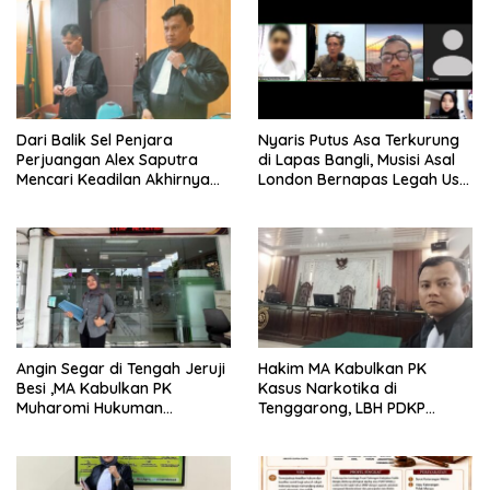
Dari Balik Sel Penjara
Nyaris Putus Asa Terkurung
Perjuangan Alex Saputra
di Lapas Bangli, Musisi Asal
Mencari Keadilan Akhirnya
London Bernapas Legah Usai
Terjawab!
Upaya PK Dikabulkan MA
Angin Segar di Tengah Jeruji
Hakim MA Kabulkan PK
Besi ,MA Kabulkan PK
Kasus Narkotika di
Muharomi Hukuman
Tenggarong, LBH PDKP
Dikurangi Dua Tahun
Kaltim: Keputusan yang
Sangat Bijak dan
Berkeadilan