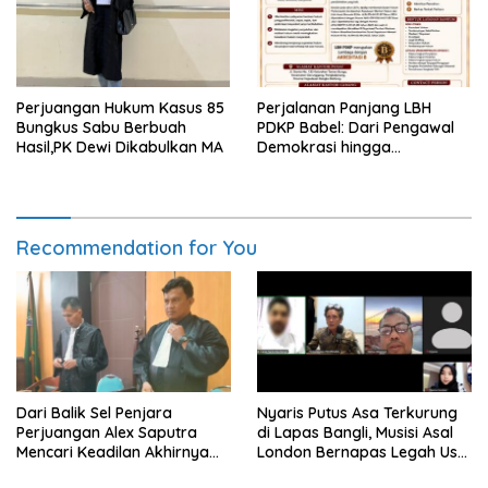
Perjuangan Hukum Kasus 85
Perjalanan Panjang LBH
Bungkus Sabu Berbuah
PDKP Babel: Dari Pengawal
Hasil,PK Dewi Dikabulkan MA
Demokrasi hingga
Transformasi Layanan
Bantuan Hukum Nasional
Recommendation for You
Dari Balik Sel Penjara
Nyaris Putus Asa Terkurung
Perjuangan Alex Saputra
di Lapas Bangli, Musisi Asal
Mencari Keadilan Akhirnya
London Bernapas Legah Usai
Terjawab!
Upaya PK Dikabulkan MA