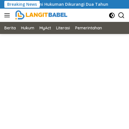
Skip
abulkan PK Muharomi Hukuman Dikurangi Dua Tahun
Breaking News
Hak
to
content
Berita
Hukum
MyAct
Literasi
Pemerintahan