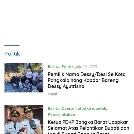
Politik
Berita
,
Politik
July 20, 2025
Pemilik Nama Dessy/Desi Se Kota
Pangkalpinang Kopdar Bareng
Dessy Ayutrisna
Politik
Berita
,
Daerah
,
elpdkp mentok
,
Pemerintahan
June 2, 2025
Ketua PDKP Bangka Barat Ucapkan
Selamat Atas Pelantikan Bupati dan