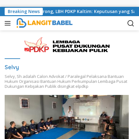
Skip to content
tika di Tenggarong, LBH PDKP Kaltim: Keputusan yang Sangat 
Breaking News
Selvy
Selvy, Sh adalah Calon Advokat / Paralegal Pelaksana Bantuan
Hukum Organisasi Bantuan Hukum Perkumpulan Lembaga Pusat
Dukungan Kebijakan Publik disingkat elpdkp