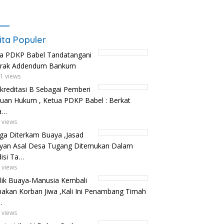
ita Populer
a PDKP Babel Tandatangani
trak Addendum Bankum
1 views
kreditasi B Sebagai Pemberi
uan Hukum , Ketua PDKP Babel : Berkat
a…
 views
ga Diterkam Buaya ,Jasad
yan Asal Desa Tugang Ditemukan Dalam
isi Ta…
 views
lik Buaya-Manusia Kembali
kan Korban Jiwa ,Kali Ini Penambang Timah
…
 views