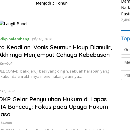
Damp
Menjadi 3 Tahun
Nark
Past
2,480
Top
pdkp palembang
July 16, 2026
ta Keadilan: Vonis Seumur Hidup Dianulir,
Gr
 Akhirnya Menjemput Cahaya Kebebasan
Me
 Kembali
L.COM–Di balik jeruji besi yang dingin, sebuah harapan yang
Pe
rkubur dalam akhirnya menemukan jalannya…
y 15, 2026
DKP Gelar Penyuluhan Hukum di Lapas
IIA Banceuy: Fokus pada Upaya Hukum
iasa
n Hukum