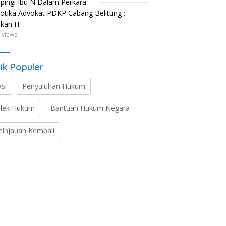
ingi Ibu N Dalam Perkara
otika Advokat PDKP Cabang Belitung :
ikan H…
 views
ik Populer
asi
Penyuluhan Hukum
lek Hukum
Bantuan Hukum Negara
ninjauan Kembali