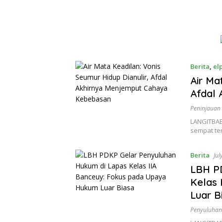
Berita
,
el
Air Ma
Afdal
Peninjauan
LANGITBABE
sempat te
Berita
Jul
LBH P
Kelas 
Luar B
Penyuluha