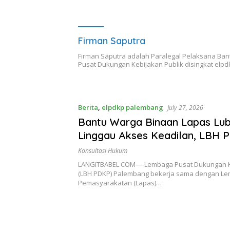
Firman Saputra
Firman Saputra adalah Paralegal Pelaksana B
Pusat Dukungan Kebijakan Publik disingkat elpd
Berita
,
elpdkp palembang
July 27, 2026
Bantu Warga Binaan Lapas Lu
Linggau Akses Keadilan, LBH 
Palembang Gelar Konsultasi 
Konsultasi Hukum
LANGITBABEL COM—-Lembaga Pusat Dukungan Ke
(LBH PDKP) Palembang bekerja sama dengan L
Pemasyarakatan (Lapas)…