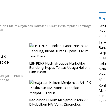
Ber
antuan Hukum Organisasi Bantuan Hukum Perkumpulan Lembaga
Ketu
kp
Kon
21,63
TerA
Bant
Kerj
buk
4,133
PDKP
LBH PDKP Hadir di Lapas Narkotika
Didu
Hukum
Bandung, Kupas Tuntas Upaya Hukum
Nela
Luar Biasa
Kond
bijakan Publik
4,101
embaga
Konf
Mema
di B
Keajaiban Hukum Menjemput Arin PK
3,238
Dikabulkan MA, Vonis Dipangkas