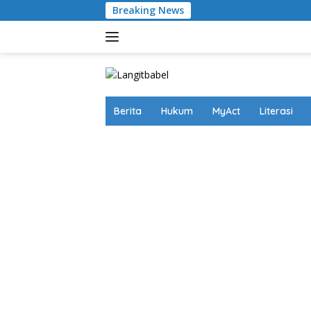
Skip
Breaking News
Hakim
to
content
Berita
Hukum
MyAct
Literasi