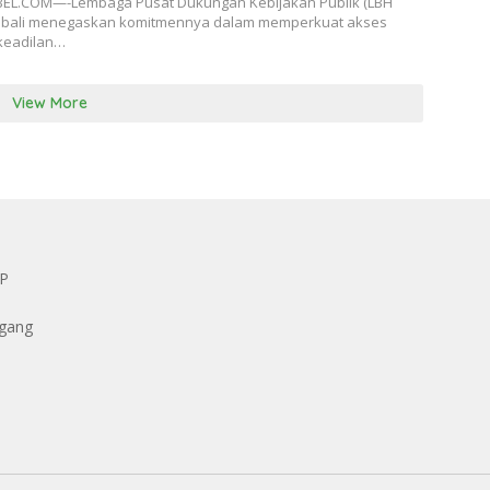
EL.COM—-Lembaga Pusat Dukungan Kebijakan Publik (LBH
bali menegaskan komitmennya dalam memperkuat akses
keadilan…
View More
KP
ggang