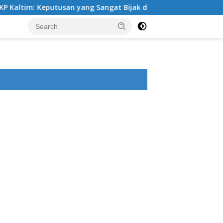
tim: Keputusan yang Sangat Bijak dan Berkeadilan
Per