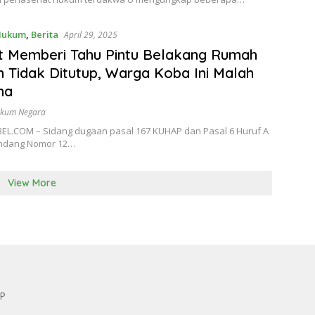
Hukum
,
Berita
April 29, 2025
t Memberi Tahu Pintu Belakang Rumah
 Tidak Ditutup, Warga Koba Ini Malah
na
ukum Negara
EL.COM – Sidang dugaan pasal 167 KUHAP dan Pasal 6 Huruf A
ndang Nomor 12…
View More
KP