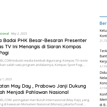
Ber
Ketu
sional
May 2, 2025
Kon
a Badai PHK Besar-Besaran Presenter
21,72
 TV Ini Menangis di Siaran Kompas
TerA
Pagi
Bant
EL.COM-Industri media kembali diguncang. Kompas TV resmi
Kerj
kan salah satu program andalannya, Kompas Sport Pagi,…
4,139
Didu
Nela
y 1, 2025
Kond
atan May Day , Prabowo Janji Dukung
4,104
ah Menjadi Pahlawan Nasional
Konf
Mema
EL.COM- peringatan Hari Buruh Internasional (May Day), yang
ng di kawasan Monumen Nasional (Monas), Jakarta Pusat….
di B