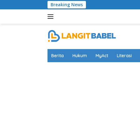
Skip
Breaking News
A
to
content
Berita
Hukum
MyAct
Literasi