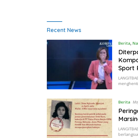
Langitbabel
Recent News
Berita
,
Na
Diterp
Kompas
Sport 
LANGITBAB
menghenti
Berita
Ma
Pering
Marsin
LANGITBAB
berlangsu