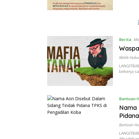
Berita
Ma
Waspad
Melek Huk
LANGITBAB
bekerja s
Bantuan 
Nama A
Pidana
Bantuan H
LANGITBAB
dihadirka