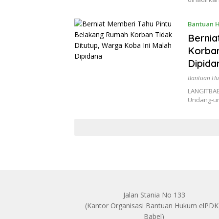
Bantuan 
Bernia
Korban
Dipida
Bantuan H
LANGITBAB
Undang-u
Jalan Stania No 133
(Kantor Organisasi Bantuan Hukum elPD
Babel)