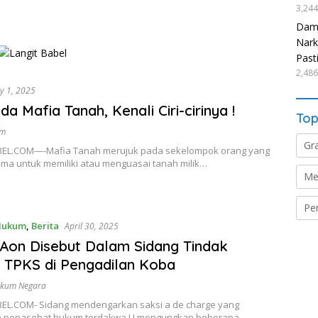
3,244
Damp
Nark
Past
2,486
y 1, 2025
a Mafia Tanah, Kenali Ciri-cirinya !
Top
um
Gr
EL.COM—-Mafia Tanah merujuk pada sekelompok orang yang
ama untuk memiliki atau menguasai tanah milik…
Me
Pe
Hukum
,
Berita
April 30, 2025
on Disebut Dalam Sidang Tindak
 TPKS di Pengadilan Koba
ukum Negara
EL.COM- Sidang mendengarkan saksi a de charge yang
n penasehat hukum terdakwa U mengungkap beberapa…