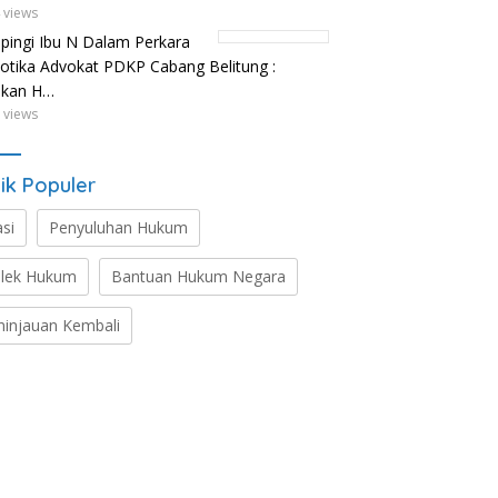
 views
ingi Ibu N Dalam Perkara
otika Advokat PDKP Cabang Belitung :
ikan H…
 views
ik Populer
asi
Penyuluhan Hukum
lek Hukum
Bantuan Hukum Negara
ninjauan Kembali