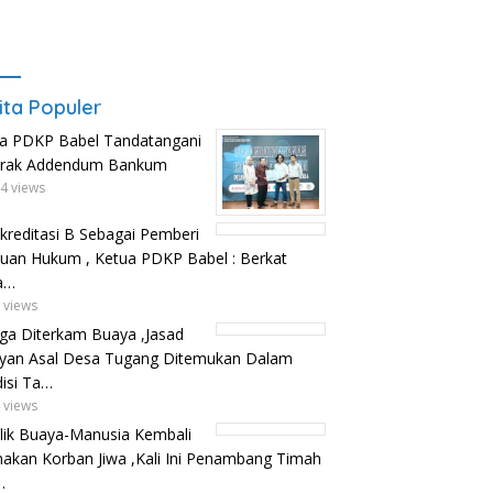
ita Populer
a PDKP Babel Tandatangani
trak Addendum Bankum
4 views
kreditasi B Sebagai Pemberi
uan Hukum , Ketua PDKP Babel : Berkat
a…
 views
ga Diterkam Buaya ,Jasad
yan Asal Desa Tugang Ditemukan Dalam
isi Ta…
 views
lik Buaya-Manusia Kembali
kan Korban Jiwa ,Kali Ini Penambang Timah
…