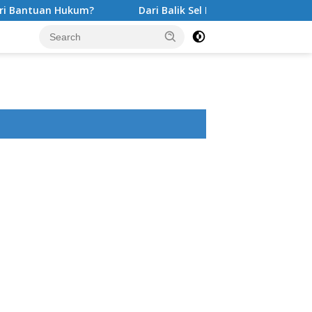
uan Hukum?
Dari Balik Sel Penjara Perjuangan Alex Sap