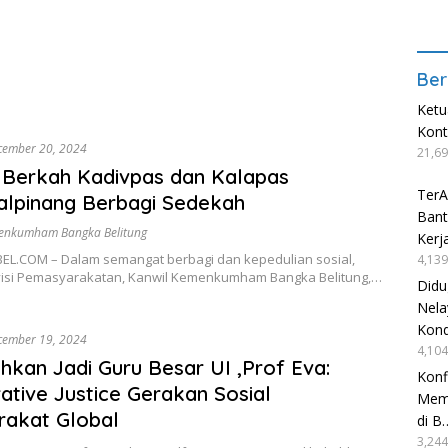
Ber
Ketu
Kon
cember 20, 2024
21,69
 Berkah Kadivpas dan Kalapas
TerA
lpinang Berbagi Sedekah
Bant
enkumham Bangka Belitung
Kerj
EL.COM – Dalam semangat berbagi dan kepedulian sosial,
4,139
visi Pemasyarakatan, Kanwil Kemenkumham Bangka Belitung,…
Didu
Nela
Kond
cember 19, 2024
4,104
hkan Jadi Guru Besar UI ,Prof Eva:
Konf
ative Justice Gerakan Sosial
Mema
rakat Global
di B
3,244