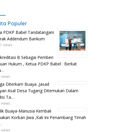
ita Populer
a PDKP Babel Tandatangani
trak Addendum Bankum
1 views
kreditasi B Sebagai Pemberi
uan Hukum , Ketua PDKP Babel : Berkat
a…
 views
ga Diterkam Buaya ,Jasad
yan Asal Desa Tugang Ditemukan Dalam
isi Ta…
 views
lik Buaya-Manusia Kembali
kan Korban Jiwa ,Kali Ini Penambang Timah
…
 views