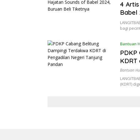
4 Arti
Babel 
LANGITBAB
bagi peci
Bantuan 
PDKP 
KDRT d
Bantuan H
LANGITBAB
(KDRT) dig