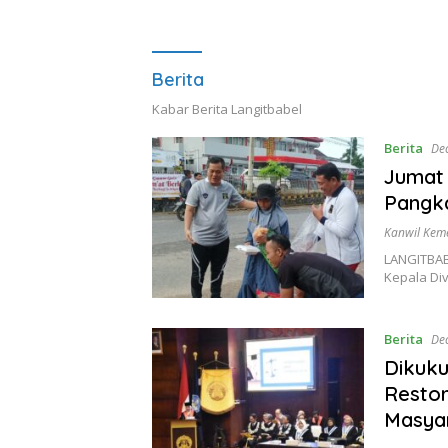
Berita
Kabar Berita Langitbabel
Berita
De
Jumat
Pangka
Kanwil Kem
LANGITBAB
Kepala Di
Berita
De
Dikuku
Restor
Masya