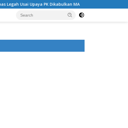
h Usai Upaya PK Dikabulkan MA
Angin Segar di Tengah 