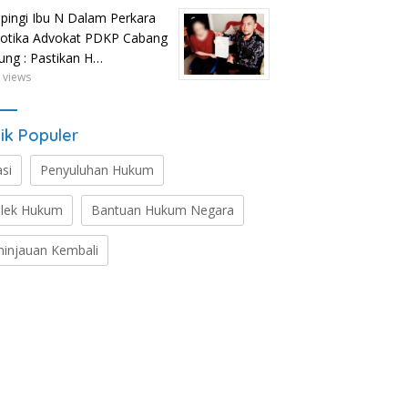
ingi Ibu N Dalam Perkara
otika Advokat PDKP Cabang
tung : Pastikan H…
 views
ik Populer
asi
Penyuluhan Hukum
lek Hukum
Bantuan Hukum Negara
ninjauan Kembali