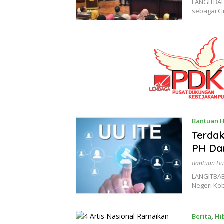
LANGITBABE
sebagai G
Bantuan 
Terdak
PH Da
Bantuan H
LANGITBAB
Negeri Kob
Berita
,
Hi