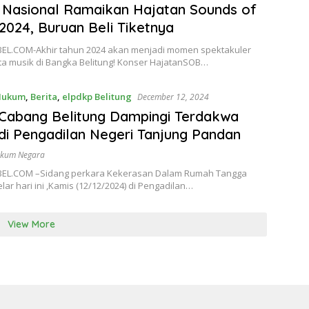
s Nasional Ramaikan Hajatan Sounds of
2024, Buruan Beli Tiketnya
EL.COM-Akhir tahun 2024 akan menjadi momen spektakuler
nta musik di Bangka Belitung! Konser HajatanSOB…
Hukum
,
Berita
,
elpdkp Belitung
December 12, 2024
Cabang Belitung Dampingi Terdakwa
i Pengadilan Negeri Tanjung Pandan
ukum Negara
EL.COM –Sidang perkara Kekerasan Dalam Rumah Tangga
elar hari ini ,Kamis (12/12/2024) di Pengadilan…
View More