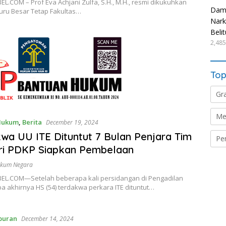
L.COM – Prof Eva Achjani Zulfa, S.H., M.H., resmi dikukuhkan
Damp
uru Besar Tetap Fakultas…
Nark
Beli
2,485
Top
Gr
Me
Hukum
,
Berita
December 19, 2024
wa UU ITE Dituntut 7 Bulan Penjara Tim
Pe
ri PDKP Siapkan Pembelaan
ukum Negara
EL.COM—Setelah beberapa kali persidangan di Pengadilan
a akhirnya HS (54) terdakwa perkara ITE dituntut…
buran
December 14, 2024