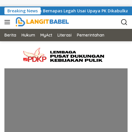
Skip to content
 Musisi Asal London Bernapas Legah Usai Upaya PK Dikabulkan M
Breaking News
Berita
Hukum
MyAct
Literasi
Pemerintahan