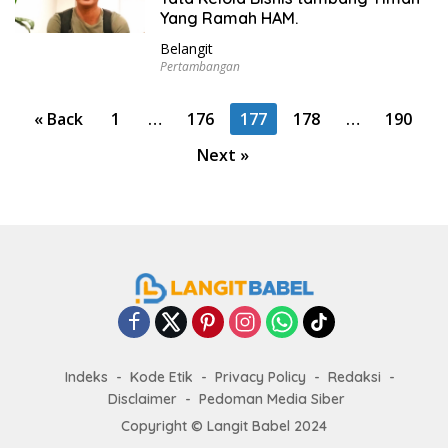
Yang Ramah HAM.
Belangit
Pertambangan
P
« Back
1
…
176
177
178
…
190
o
Next »
s
t
s
p
a
g
i
n
Indeks
Kode Etik
Privacy Policy
Redaksi
a
Disclaimer
Pedoman Media Siber
t
Copyright ©
Langit Babel
2024